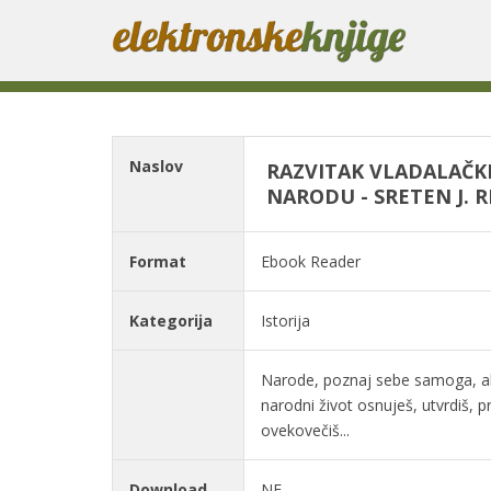
Naslov
RAZVITAK VLADALAČK
NARODU - SRETEN J. RI
Format
Ebook Reader
Kategorija
Istorija
Narode, poznaj sebe samoga, ak
narodni život osnuješ, utvrdiš, 
ovekovečiš...
Download
NE