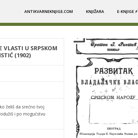
ANTIKVARNEKNJIGE.COM
KNJIŽARA
E-KNJIGE ⚡
E VLASTI U SRPSKOM
STIĆ (1902)
o želiš da srećno tvoj
produžiš i po mogućstvu