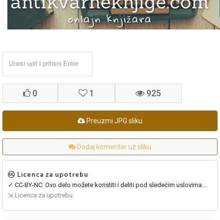
0
1
925
Preuzmi JPG sliku
Dodaj komentar uz sliku
Licenca za upotrebu
✓ CC-BY-NC: Ovo delo možete koristiti i deliti pod sledećim uslovima...
⇲ Licenca za upotrebu