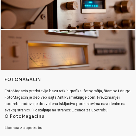
FOTOMAGACIN
FotoMagacin predstavlja bazu retkih grafika, fotografija, štampe i drugo.
FotoMagacin je deo veb sajta Antikvarneknjige.com. Preuzimanje i
upotreba radova je dozvoljena iskljucivo pod uslovima navedenim na
svakoj stranici, ili detaljnije na stranici: Licenca za upotrebu.
O FotoMagacinu
Licenca za upotrebu