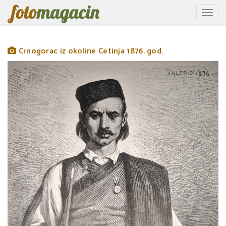
Toggle
naviga
Crnogorac iz okoline Cetinja 1876. god.