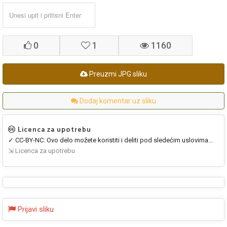
0
1
1160
Preuzmi JPG sliku
Dodaj komentar uz sliku
Licenca za upotrebu
✓ CC-BY-NC: Ovo delo možete koristiti i deliti pod sledećim uslovima...
⇲ Licenca za upotrebu
Prijavi sliku