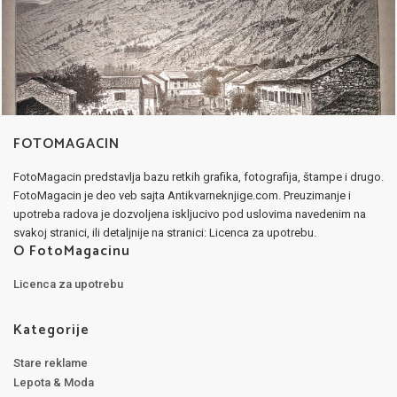
FOTOMAGACIN
FotoMagacin predstavlja bazu retkih grafika, fotografija, štampe i drugo.
FotoMagacin je deo veb sajta Antikvarneknjige.com. Preuzimanje i
upotreba radova je dozvoljena iskljucivo pod uslovima navedenim na
svakoj stranici, ili detaljnije na stranici: Licenca za upotrebu.
O FotoMagacinu
Licenca za upotrebu
Kategorije
Stare reklame
Lepota & Moda