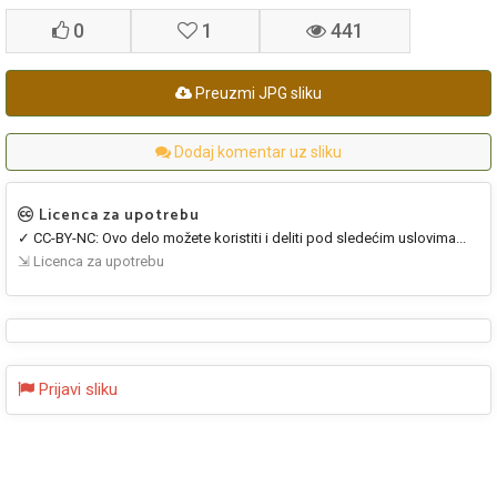
0
1
441
Preuzmi JPG sliku
Dodaj komentar uz sliku
Licenca za upotrebu
✓ CC-BY-NC: Ovo delo možete koristiti i deliti pod sledećim uslovima...
⇲ Licenca za upotrebu
Prijavi sliku