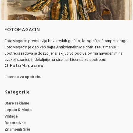
FOTOMAGACIN
FotoMagacin predstavlja bazu retkih grafika, fotografija, štampe i drugo.
FotoMagacin je deo veb sajta Antikvarneknjige.com. Preuzimanje i
upotreba radova je dozvoljena iskljucivo pod uslovima navedenim na
svakoj stranici, ili detaljnije na stranici: Licenca za upotrebu.
O FotoMagacinu
Licenca za upotrebu
Kategorije
Stare reklame
Lepota & Moda
Vintage
Dekorativne
Znameniti Srbi