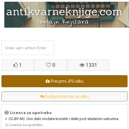
1
0
1331
Preuzmi JPG sliku
Dodaj komentar uz sliku
Licenca za upotrebu
✓ CC-BY-NC: Ovo delo možete koristiti i deliti pod sledećim uslovima...
⇲ Licenca za upotrebu