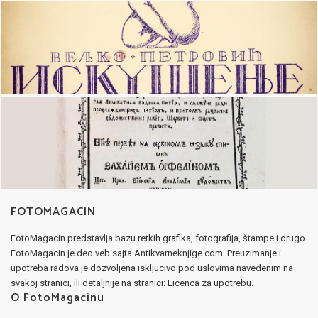
FOTOMAGACIN
FotoMagacin predstavlja bazu retkih grafika, fotografija, štampe i drugo.
FotoMagacin je deo veb sajta Antikvarneknjige.com. Preuzimanje i
upotreba radova je dozvoljena iskljucivo pod uslovima navedenim na
svakoj stranici, ili detaljnije na stranici: Licenca za upotrebu.
O FotoMagacinu