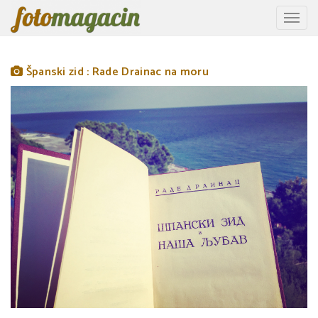
Toggle
naviga
Španski zid : Rade Drainac na moru