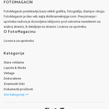
FOTOMAGACIN
FotoMagacin predstavlja bazu retkih grafika, fotografija, štampe i drugo.
FotoMagacin je deo veb sajta Antikvarneknjige.com. Preuzimanje i
upotreba radova je dozvoljena iskljucivo pod uslovima navedenim na
svakoj stranici, ili detaljnije na stranici: Licenca za upotrebu.
O FotoMagacinu
Licenca za upotrebu
Kategorije
Stare reklame
Lepota & Moda
Vintage
Dekorativne
Znameniti Srbi
Dokumenti prošlosti
Sve kategorije