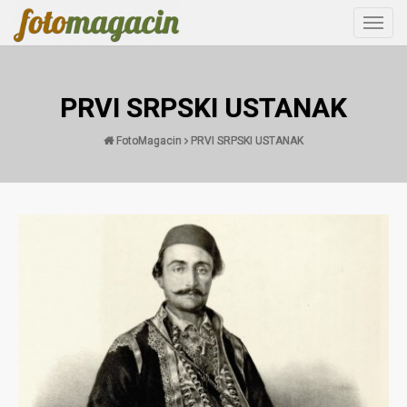
Toggle
naviga
PRVI SRPSKI USTANAK
FotoMagacin
PRVI SRPSKI USTANAK