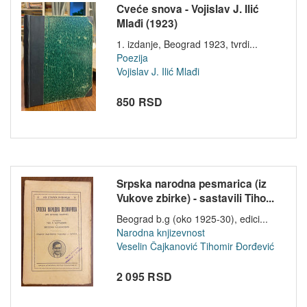
Cveće snova - Vojislav J. Ilić
Mlađi (1923)
1. izdanje, Beograd 1923, tvrdi...
Poezija
Vojislav J. Ilić Mlađi
850 RSD
Srpska narodna pesmarica (iz
Vukove zbirke) - sastavili Tiho...
Beograd b.g (oko 1925-30), edici...
Narodna knjizevnost
Veselin Čajkanović
Tihomir Đorđević
2 095 RSD