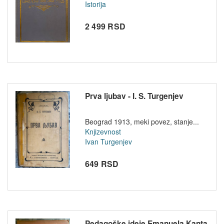
Istorija
2 499 RSD
Prva ljubav - I. S. Turgenjev
Beograd 1913, meki povez, stanje...
Knjizevnost
Ivan Turgenjev
649 RSD
Pedagoške ideje Emanuela Kanta