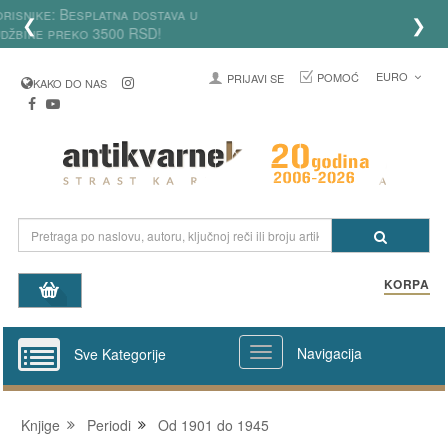
Za registrovane korisnike: Besplatna dostava u
❮
❯
Srbiji za porudžbine preko 3500 RSD!
EURO
POMOĆ
PRIJAVI SE
KAKO DO NAS
KORPA
Navigacija
Sve Kategorije
Knjige
Periodi
Od 1901 do 1945