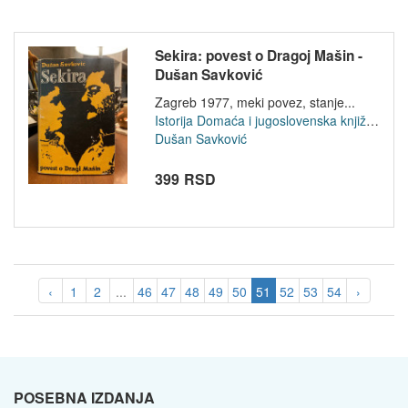
Sekira: povest o Dragoj Mašin -
Dušan Savković
Zagreb 1977, meki povez, stanje...
Istorija
Domaća i jugoslovenska književnost
Dušan Savković
399 RSD
‹
1
2
...
46
47
48
49
50
51
52
53
54
›
POSEBNA IZDANJA