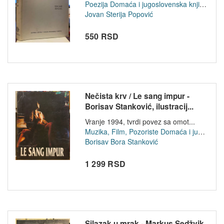
Poezija
Domaća i jugoslovenska književnost
Jovan Sterija Popović
550 RSD
Nečista krv / Le sang impur -
Borisav Stanković, ilustracij...
Vranje 1994, tvrdi povez sa omot...
Muzika, Film, Pozoriste
Domaća i jugoslovenska književnost
Borisav Bora Stanković
1 299 RSD
Silazak u mrak - Markus Sedžvik