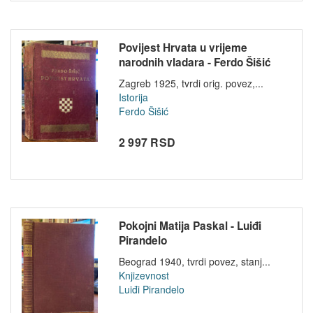
Povijest Hrvata u vrijeme
narodnih vladara - Ferdo Šišić
(19...
Zagreb 1925, tvrdi orig. povez,...
Istorija
Ferdo Šišić
2 997 RSD
Pokojni Matija Paskal - Luiđi
Pirandelo
Beograd 1940, tvrdi povez, stanj...
Knjizevnost
Luiđi Pirandelo