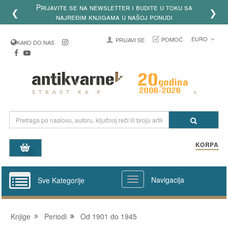
Prijavite se na newsletter i budite u toku sa
❮
❯
najređim knjigama u našoj ponudi
EURO
POMOĆ
PRIJAVI SE
KAKO DO NAS
KORPA
Navigacija
Sve Kategorije
Knjige
Periodi
Od 1901 do 1945