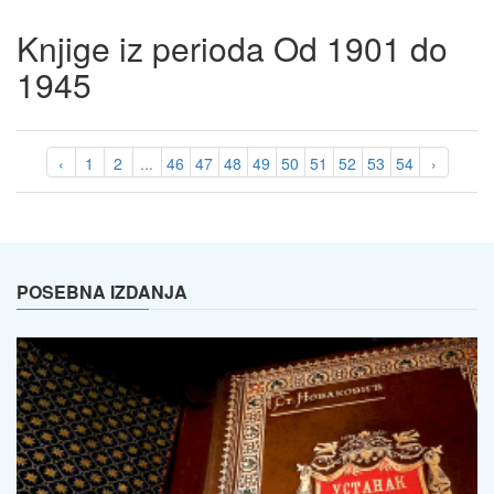
Knjige iz perioda Od 1901 do
1945
‹
1
2
...
46
47
48
49
50
51
52
53
54
›
POSEBNA IZDANJA