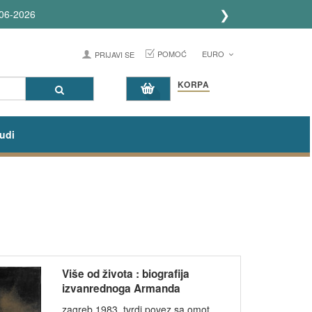
❯
POMOĆ
EURO
PRIJAVI SE
KORPA
udi
Više od života : biografija
izvanrednoga Armanda
Hammera - B...
zagreb 1983, tvrdi povez sa omot...