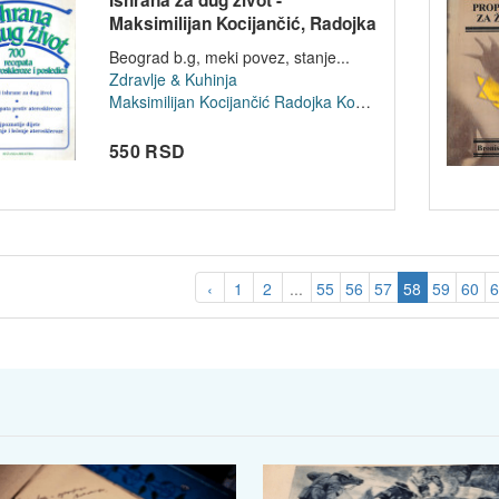
Maksimilijan Kocijančić, Radojka
Koci...
Beograd b.g, meki povez, stanje...
Zdravlje & Kuhinja
Maksimilijan Kocijančić
Radojka Kocijančić
550 RSD
‹
1
2
...
55
56
57
58
59
60