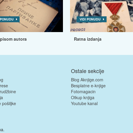
I PONUDU
VIDI PONUDU
tpisom autora
Ratna izdanja
Ostale sekcije
og
Blog Aknjige.com
rese
Besplatne e-knjige
rudžbine
Fotomagacin
ja
Otkup knjiga
 pošiljke
Youtube kanal
na.