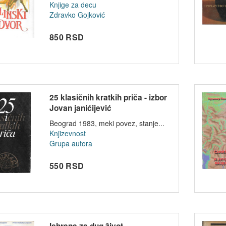
Knjige za decu
Zdravko Gojković
850 RSD
25 klasičnih kratkih priča - izbor
Jovan janićijević
Beograd 1983, meki povez, stanje...
Knjizevnost
Grupa autora
550 RSD
Ishrana za dug život -