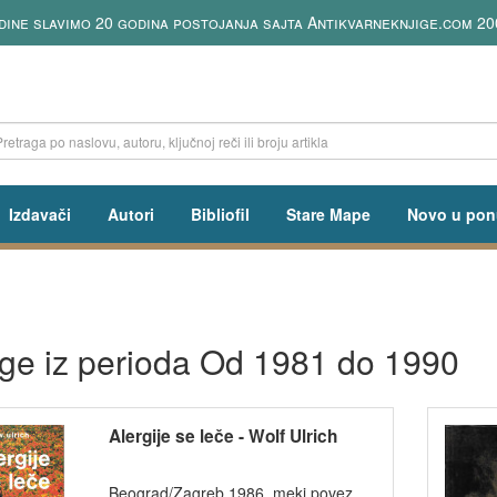
a u celom svetu putem DHL kurirske službe
Izdavači
Autori
Bibliofil
Stare Mape
Novo u pon
ige iz perioda Od 1981 do 1990
Alergije se leče - Wolf Ulrich
Beograd/Zagreb 1986, meki povez,...