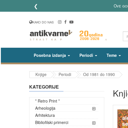
❮
Dostava knjig
KAKO DO NAS
Posebna izdanja
Periodi
Teme
Knjige
Periodi
Od 1981 do 1990
KATEGORIJE
Knj
* Retro Print *
Arheologija
Arhitektura
Bibliofilski primerci