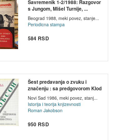
Savremenik 1-2/1988: Razgovor
s Jungom, Mišel Turnije, ...
Beograd 1988, meki povez, stanje...
Periodicna stampa
584 RSD
Šest predavanja o zvuku i
značenju : sa predgovorom Klod
Lev...
Novi Sad 1986, meki povez, stanj...
Istorija i teorija knjizevnosti
Roman Jakobson
950 RSD