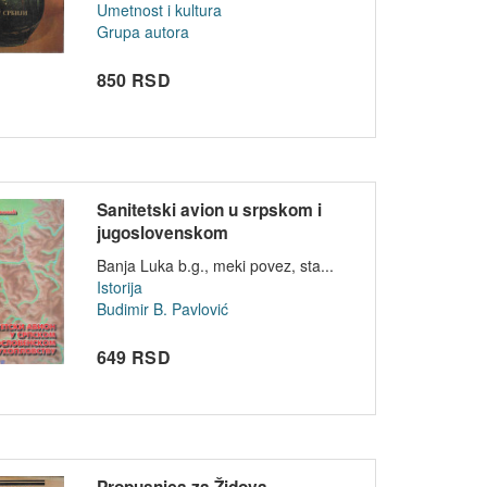
Umetnost i kultura
Grupa autora
850 RSD
Sanitetski avion u srpskom i
jugoslovenskom
vazduhoplovstvu...
Banja Luka b.g., meki povez, sta...
Istorija
Budimir B. Pavlović
649 RSD
Propusnica za Židova -