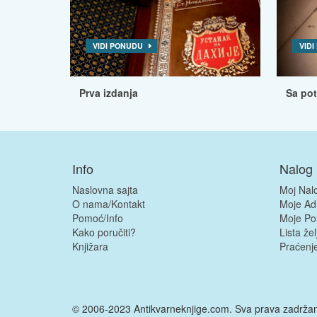
VIDI PONUDU
VID
Prva izdanja
Sa po
Info
Nalog
Naslovna sajta
Moj Nal
O nama/Kontakt
Moje Ad
Pomoć/Info
Moje Po
Kako poručiti?
Lista žel
Knjižara
Praćenje
© 2006-2023 Antikvarneknjige.com. Sva prava zadrža