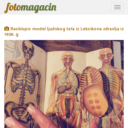
Toggle
naviga
Rasklopiv model ljudskog tela iz Leksikona zdravlja iz
1936. g.