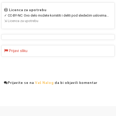
Licenca za upotrebu
✓ CC-BY-NC: Ovo delo možete koristiti i deliti pod sledećim uslovima...
⇲ Licenca za upotrebu
Prijavi sliku
Prijavite se na
Vaš Nalog
da bi objavili komentar