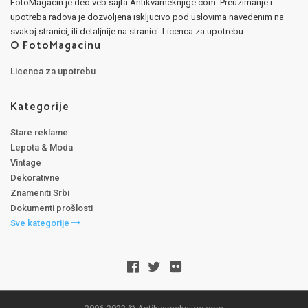
FotoMagacin je deo veb sajta Antikvarneknjige.com. Preuzimanje i
upotreba radova je dozvoljena iskljucivo pod uslovima navedenim na
svakoj stranici, ili detaljnije na stranici: Licenca za upotrebu.
O FotoMagacinu
Licenca za upotrebu
Kategorije
Stare reklame
Lepota & Moda
Vintage
Dekorativne
Znameniti Srbi
Dokumenti prošlosti
Sve kategorije