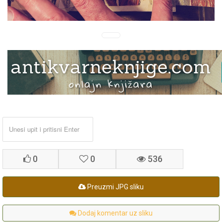
0
0
536
Preuzmi JPG sliku
Dodaj komentar uz sliku