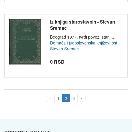
Iz knjiga starostavnih - Stevan
Sremac
Beograd 1977, tvrdi povez, stanj...
Domaća i jugoslovenska književnost
Stevan Sremac
0 RSD
‹
1
2
3
›