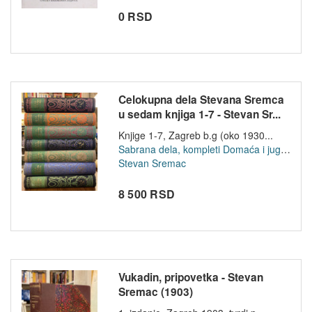
0 RSD
Celokupna dela Stevana Sremca
u sedam knjiga 1-7 - Stevan Sr...
Knjige 1-7, Zagreb b.g (oko 1930...
Sabrana dela, kompleti
Domaća i jugoslovenska književnost
Stevan Sremac
8 500 RSD
Vukadin, pripovetka - Stevan
Sremac (1903)