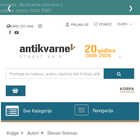
Za registrovane korisnike: Besplatna dostava u
❮
❯
Srbiji za porudžbine preko 3500 RSD!
EURO
POMOĆ
PRIJAVI SE
KAKO DO NAS
KORPA
Navigacija
Sve Kategorije
Knjige
Autori
Stevan Sremac