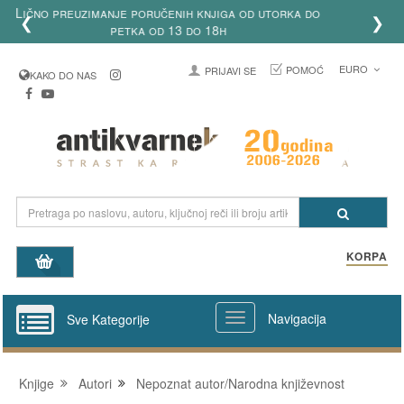
Birajte uplatu na račun, platne kartice, paypal i
❮
❯
uštedite do 50% cene poštarine!
EURO
POMOĆ
PRIJAVI SE
KAKO DO NAS
KORPA
Navigacija
Sve Kategorije
Knjige
Autori
Nepoznat autor/Narodna književnost