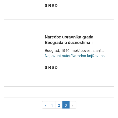
0 RSD
Naredbe upravnika grada
Beograda o dužnostima i
obavezama u...
Beograd, 1940. meki povez, stanj...
Nepoznat autor/Narodna književnost
0 RSD
‹
1
2
3
›