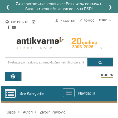
Za registrovane korisnike: Besplatna dostava u
❮
❯
Srbiji za porudžbine preko 3500 RSD!
EURO
POMOĆ
PRIJAVI SE
KAKO DO NAS
KORPA
Navigacija
Sve Kategorije
Knjige
Autori
Živojin Pavlović