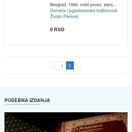
Beograd, 1986. meki povez, stanj...
Domaća i jugoslovenska književnost
Živojin Pavlović
0 RSD
‹
1
2
›
POSEBNA IZDANJA