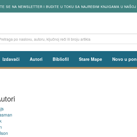
ite se na newsletter i budite u toku sa najređim knjigama u našoj
Izdavači
Autori
Bibliofil
Stare Mape
Novo u pon
utori
js
Sasman
k
n
lson