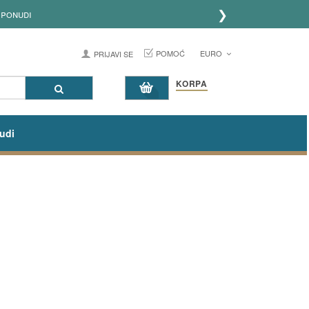
❯
 ponudi
POMOĆ
EURO
PRIJAVI SE
KORPA
udi