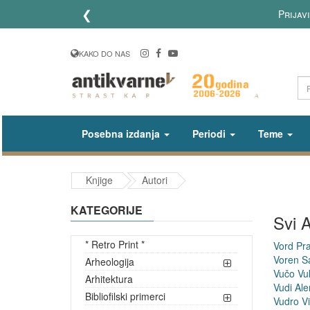
❮
Prijav
KAKO DO NAS
Posebna izdanja
Periodi
Teme
Knjige
Autori
KATEGORIJE
Svi A
* Retro Print *
Vord Pra
Voren 
Arheologija
Vučo Vu
Arhitektura
Vudi Ale
Bibliofilski primerci
Vudro Vi