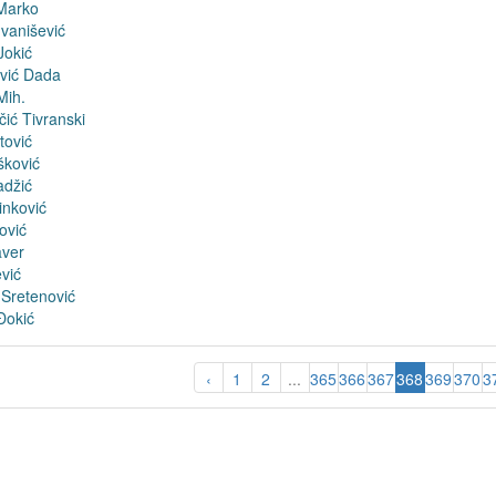
 Marko
Ivanišević
Jokić
ović Dada
Mih.
čić Tivranski
tović
šković
adžić
inković
ović
aver
vić
 Sretenović
Đokić
‹
1
2
...
365
366
367
368
369
370
3