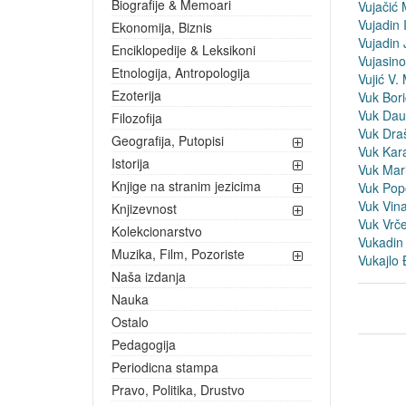
Biografije & Memoari
Vujačić
Vujadin 
Ekonomija, Biznis
Vujadin 
Enciklopedije & Leksikoni
Vujasin
Etnologija, Antropologija
Vujić V. 
Ezoterija
Vuk Bori
Vuk Dau
Filozofija
Vuk Dra
Geografija, Putopisi
Vuk Kar
Istorija
Vuk Mar
Knjige na stranim jezicima
Vuk Pop
Vuk Vin
Knjizevnost
Vuk Vrče
Kolekcionarstvo
Vukadin
Muzika, Film, Pozoriste
Vukajlo 
Naša izdanja
Nauka
Ostalo
Pedagogija
Periodicna stampa
Pravo, Politika, Drustvo