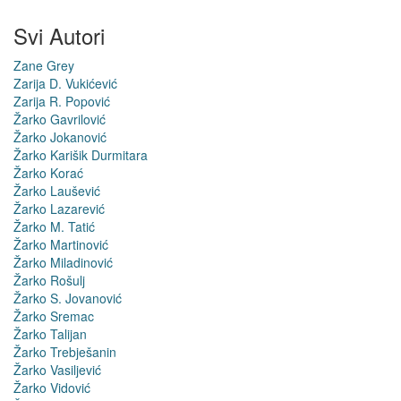
Svi Autori
Zane Grey
Zarija D. Vukićević
Zarija R. Popović
Žarko Gavrilović
Žarko Jokanović
Žarko Karišik Durmitara
Žarko Korać
Žarko Laušević
Žarko Lazarević
Žarko M. Tatić
Žarko Martinović
Žarko Miladinović
Žarko Rošulj
Žarko S. Jovanović
Žarko Sremac
Žarko Talijan
Žarko Trebješanin
Žarko Vasiljević
Žarko Vidović