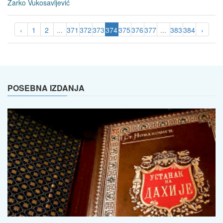
Žarko Vukosavljević
‹
1
2
...
371
372
373
374
375
376
377
...
383
384
›
POSEBNA IZDANJA