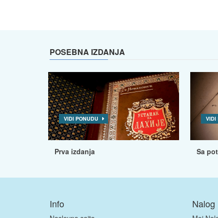
POSEBNA IZDANJA
VIDI PONUDU
VID
Prva izdanja
Sa po
Info
Nalog
Naslovna sajta
Moj Nal