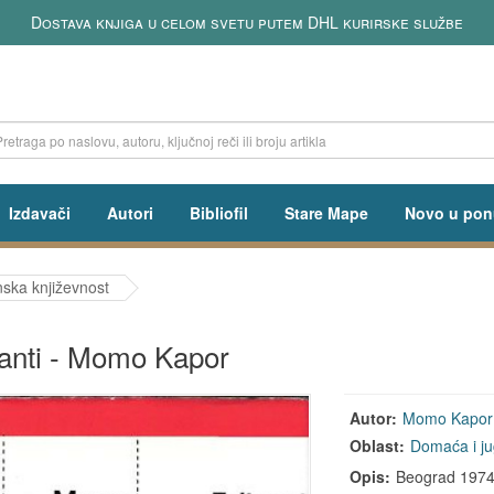
Dostava knjiga u celom svetu putem DHL kurirske službe
Izdavači
Autori
Bibliofil
Stare Mape
Novo u pon
ska književnost
ranti - Momo Kapor
Autor:
Momo Kapor
Oblast:
Domaća i ju
Opis:
Beograd 1974, 