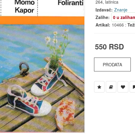
264, latinica
Izdavač:
Znanje
Zalihe:
0 u zaliha
Artikal:
10466 :
Tež
550 RSD
PRODATA