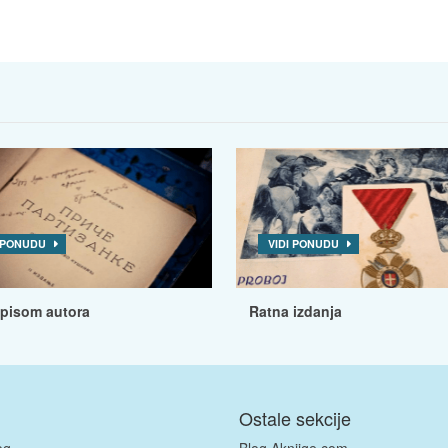
I PONUDU
VIDI PONUDU
tpisom autora
Ratna izdanja
Ostale sekcije
og
Blog Aknjige.com