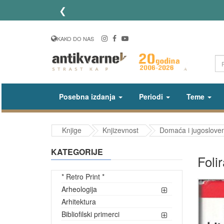
❮
KAKO DO NAS
Posebna izdanja
Periodi
Teme
Knjige
Knjizevnost
Domaća i jugosloven
KATEGORIJE
Foli
* Retro Print *
Arheologija
Arhitektura
Bibliofilski primerci