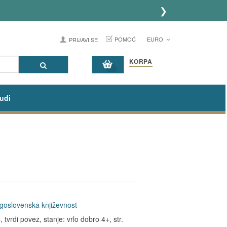
❯
POMOĆ
EURO
PRIJAVI SE
KORPA
udi
goslovenska književnost
tvrdi povez, stanje: vrlo dobro 4+, str.