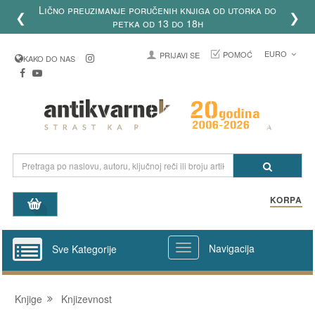
Lično preuzimanje poručenih knjiga od utorka do
❮
❯
petka od 13 do 18h
EURO
POMOĆ
PRIJAVI SE
KAKO DO NAS
KORPA
Navigacija
Sve Kategorije
Knjige
Knjizevnost