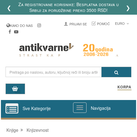
Za registrovane korisnike: Besplatna dostava u
❮
❯
Srbiji za porudžbine preko 3500 RSD!
EURO
POMOĆ
PRIJAVI SE
KAKO DO NAS
KORPA
Navigacija
Sve Kategorije
Knjige
Knjizevnost