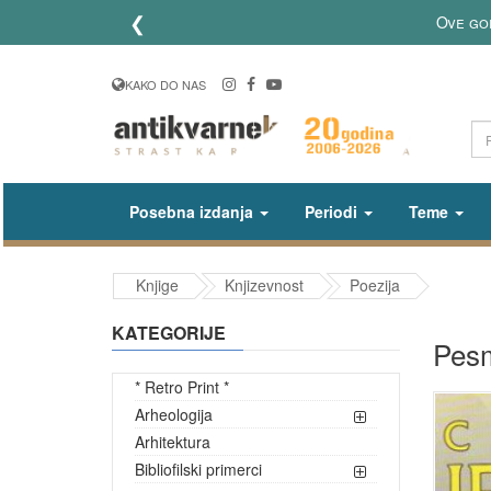
❮
Ove godine slavimo 20
KAKO DO NAS
Posebna izdanja
Periodi
Teme
Knjige
Knjizevnost
Poezija
KATEGORIJE
Pesm
* Retro Print *
Arheologija
Arhitektura
Bibliofilski primerci