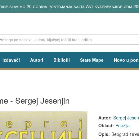
 godina postojanja sajta Antikvarneknjige.com 2006-2026
Izdavači
Autori
Bibliofil
Stare Mape
Novo u pon
e - Sergej Jesenjin
Autor:
Sergej Jesen
Oblast:
Poezija
Opis:
Beograd 1999, 