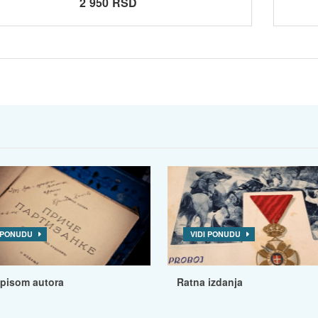
2 950 RSD
I PONUDU
VIDI PONUDU
tpisom autora
Ratna izdanja