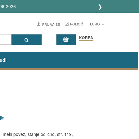
❯
POMOĆ
EURO
PRIJAVI SE
KORPA
udi
jin
meki povez, stanje odlicno, str. 119,