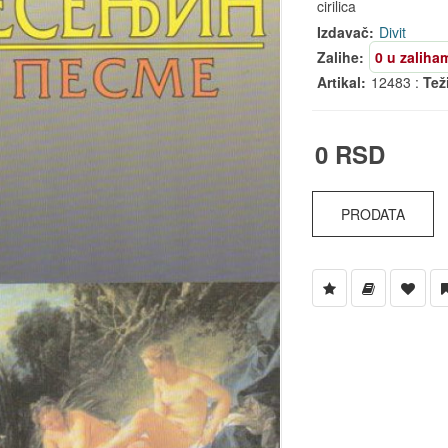
cirilica
Izdavač:
Divit
Zalihe:
0 u zaliha
Artikal:
12483 :
Tež
0 RSD
PRODATA