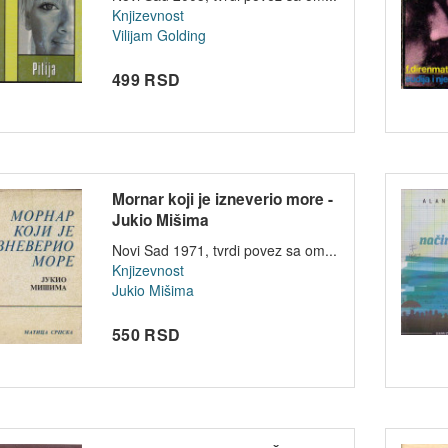
Knjizevnost
Vilijam Golding
499 RSD
Mornar koji je izneverio more -
Jukio Mišima
Novi Sad 1971, tvrdi povez sa om...
Knjizevnost
Jukio Mišima
550 RSD