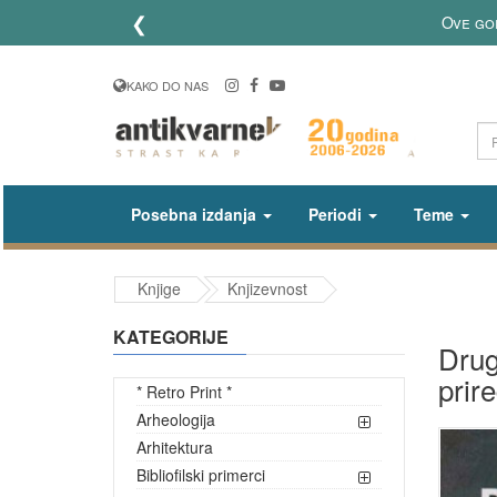
❮
Ove go
KAKO DO NAS
Posebna izdanja
Periodi
Teme
Knjige
Knjizevnost
KATEGORIJE
Drug
prir
* Retro Print *
Arheologija
Arhitektura
Bibliofilski primerci