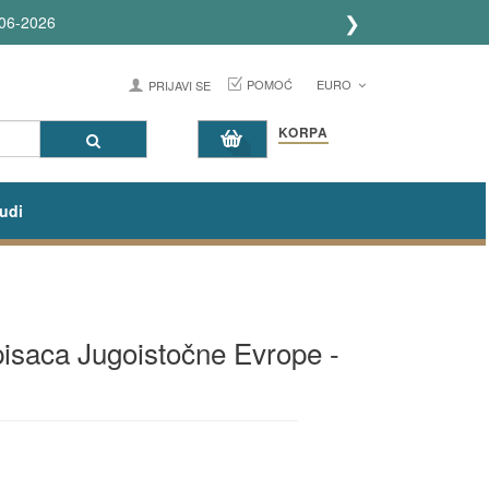
❯
06-2026
POMOĆ
EURO
PRIJAVI SE
KORPA
udi
 pisaca Jugoistočne Evrope -