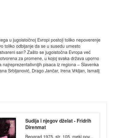
čega u jugoistočnoj Evropi postoji toliko nepoverenje
 toliko odbijanje da se u susedu umesto
neostvareni san? Zašto se jugoistočna Evropa već
otvorena za promene, u kojoj svaka država uporno
ja najreprezentativnijih pisaca iz regiona – Slavenka
ana Srbljanović, Drago Jančar, Irena Vrkljan, Ismailj
Sudija i njegov dželat - Fridrih
Direnmat
Beograd 1975, str. 105, meki pov...