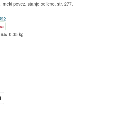
meki povez, stanje odlicno, str. 277,
B92
ma
ina:
0.35 kg