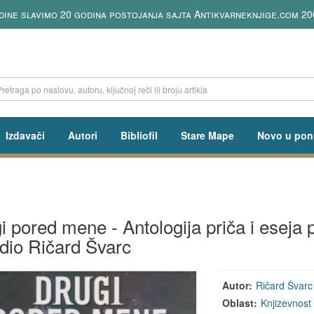
dine slavimo 20 godina postojanja sajta Antikvarneknjige.com 20
Izdavači
Autori
Bibliofil
Stare Mape
Novo u pon
i pored mene - Antologija priča i eseja
edio Ričard Švarc
Autor:
Ričard Švarc
Oblast:
Knjizevnost