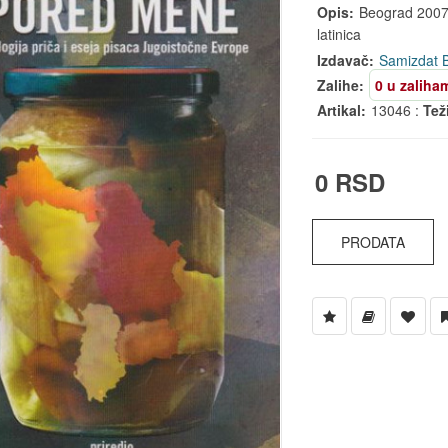
Opis:
Beograd 2007, 
latinica
Izdavač:
Samizdat 
Zalihe:
0 u zaliha
Artikal:
13046 :
Tež
0 RSD
PRODATA