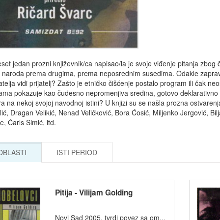
et jedan prozni književnik/ca napisao/la je svoje viđenje pitanja zbog 
h naroda prema drugima, prema neposrednim susedima. Odakle zapravo
atelja vidi prijatelj? Zašto je etničko čišćenje postalo program ili čak 
ama pokazuje kao čudesno nepromenjiva sredina, gotovo deklarativno 
ira na nekoj svojoj navodnoj istini? U knjizi su se našla prozna ostvaren
ić, Dragan Velikić, Nenad Veličković, Bora Ćosić, Miljenko Jergović, Bilj
, Ćarls Simić, itd.
 OBLASTI
ISTI PERIOD
Pitija - Vilijam Golding
Novi Sad 2005, tvrdi povez sa om...