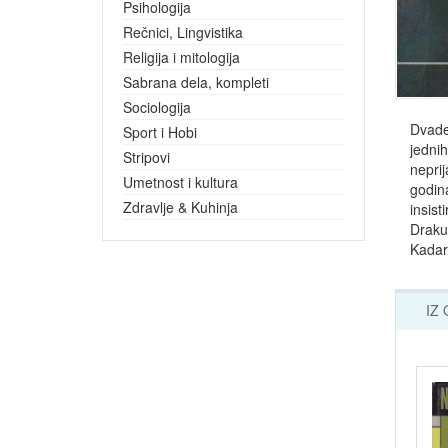
Psihologija
Rečnici, Lingvistika
Religija i mitologija
Sabrana dela, kompleti
Sociologija
Dvades
Sport i Hobi
jedni
Stripovi
neprij
Umetnost i kultura
godin
Zdravlje & Kuhinja
insist
Drakul
Kadare
IZ