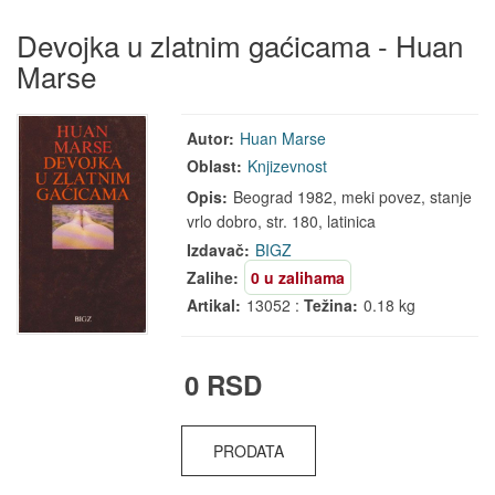
Devojka u zlatnim gaćicama - Huan
Marse
Autor:
Huan Marse
Oblast:
Knjizevnost
Opis:
Beograd 1982, meki povez, stanje
vrlo dobro, str. 180, latinica
Izdavač:
BIGZ
Zalihe:
0 u zalihama
Artikal:
13052 :
Težina:
0.18 kg
0 RSD
PRODATA