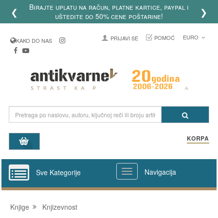
Birajte uplatu na račun, platne kartice, paypal i
❮
❯
uštedite do 50% cene poštarine!
EURO
POMOĆ
PRIJAVI SE
KAKO DO NAS
KORPA
Navigacija
Sve Kategorije
Knjige
Knjizevnost