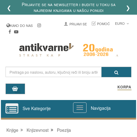
Prijavite se na newsletter i budite u toku sa
❮
❯
najređim knjigama u našoj ponudi
EURO
POMOĆ
PRIJAVI SE
KAKO DO NAS
KORPA
Navigacija
Sve Kategorije
Knjige
Knjizevnost
Poezija