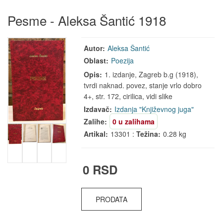
Pesme - Aleksa Šantić 1918
Autor:
Aleksa Šantić
Oblast:
Poezija
Opis:
1. izdanje, Zagreb b.g (1918),
tvrdi naknad. povez, stanje vrlo dobro
4+, str. 172, cirilica, vidi slike
Izdavač:
Izdanja "Književnog juga"
Zalihe:
0 u zalihama
Artikal:
13301 :
Težina:
0.28 kg
0 RSD
PRODATA