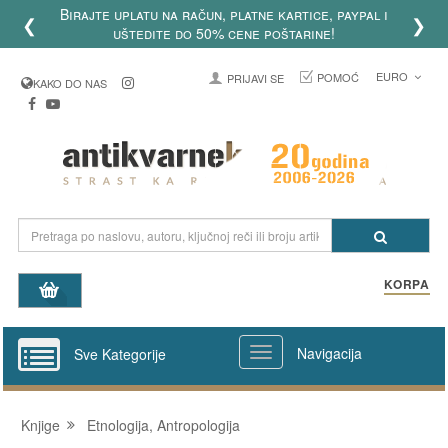
Birajte uplatu na račun, platne kartice, paypal i
❮
❯
uštedite do 50% cene poštarine!
EURO
POMOĆ
PRIJAVI SE
KAKO DO NAS
KORPA
Navigacija
Sve Kategorije
Knjige
Etnologija, Antropologija