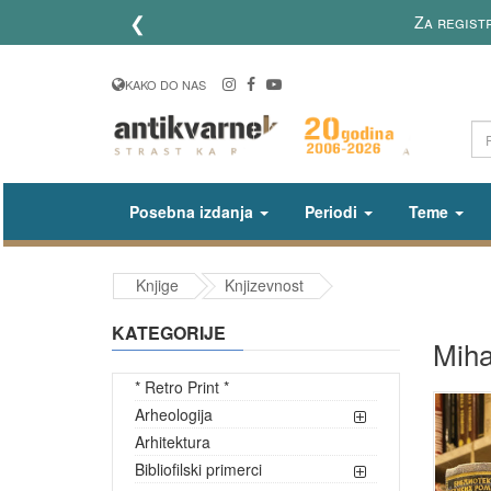
❮
Za registr
KAKO DO NAS
Posebna izdanja
Periodi
Teme
Knjige
Knjizevnost
KATEGORIJE
Mihai
* Retro Print *
Arheologija
Arhitektura
Bibliofilski primerci