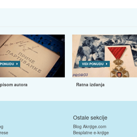
I PONUDU
VIDI PONUDU
tpisom autora
Ratna izdanja
Ostale sekcije
og
Blog Aknjige.com
rese
Besplatne e-knjige