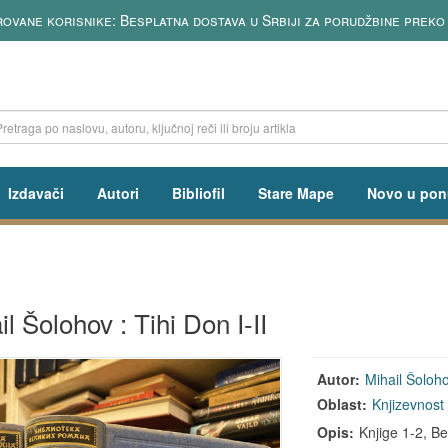
ovane korisnike: Besplatna dostava u Srbiji za porudžbine preko
Izdavači
Autori
Bibliofil
Stare Mape
Novo u pon
l Šolohov : Tihi Don I-II
Autor:
Mihail Šoloh
Oblast:
Knjizevnost
Opis:
Knjige 1-2, Be