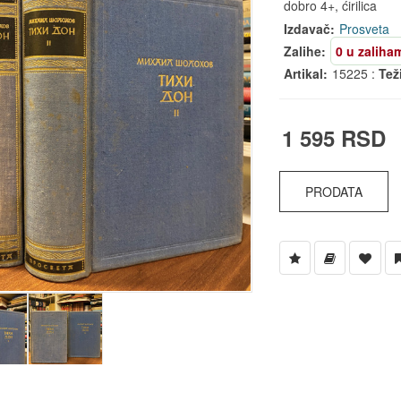
dobro 4+, ćirilica
Izdavač:
Prosveta
Zalihe:
0 u zaliha
Artikal:
15225 :
Tež
1 595 RSD
PRODATA