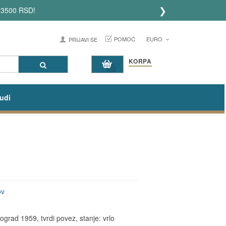
❯
 3500 RSD!
POMOĆ
EURO
PRIJAVI SE
KORPA
udi
ov
ograd 1959, tvrdi povez, stanje: vrlo