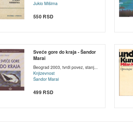
Jukio Mišima
550 RSD
Sveće gore do kraja - Šandor
Marai
Beograd 2003, tvrdi povez, stanj...
Knjizevnost
Šandor Marai
499 RSD