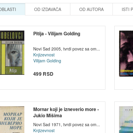
 OBLASTI
OD IZDAVAČA
OD AUTORA
ISTI 
Pitija - Vilijam Golding
Novi Sad 2005, tvrdi povez sa om...
Knjizevnost
Vilijam Golding
499 RSD
Mornar koji je izneverio more -
Jukio Mišima
Novi Sad 1971, tvrdi povez sa om...
Knjizevnost