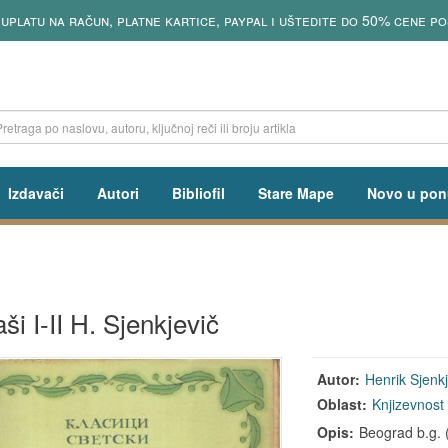
uplatu na račun, platne kartice, paypal i uštedite do 50% cene po
Izdavači
Autori
Bibliofil
Stare Mape
Novo u pon
ši I-II H. Sjenkjevič
Autor:
Henrik Sjenkj
Oblast:
Knjizevnost
Opis:
Beograd b.g. (