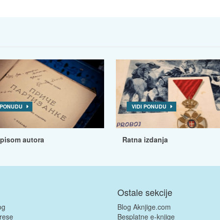
I PONUDU
VIDI PONUDU
tpisom autora
Ratna izdanja
Ostale sekcije
og
Blog Aknjige.com
rese
Besplatne e-knjige