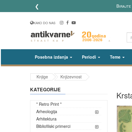
❮
Birajte 
KAKO DO NAS
Posebna izdanja
Periodi
Teme
Knjige
Knjizevnost
KATEGORIJE
Krsta
* Retro Print *
Arheologija
Arhitektura
Bibliofilski primerci