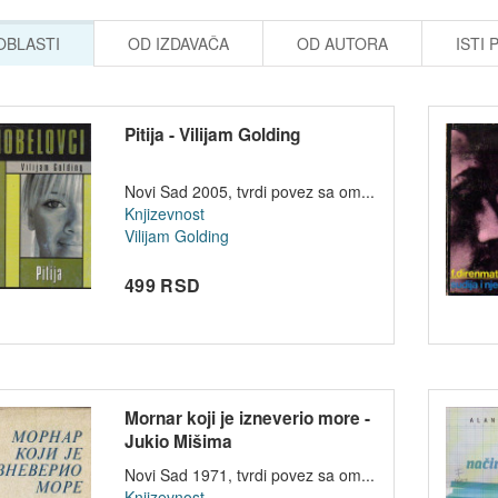
 OBLASTI
OD IZDAVAČA
OD AUTORA
ISTI 
Pitija - Vilijam Golding
Novi Sad 2005, tvrdi povez sa om...
Knjizevnost
Vilijam Golding
499 RSD
Mornar koji je izneverio more -
Jukio Mišima
Novi Sad 1971, tvrdi povez sa om...
Knjizevnost