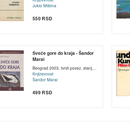
Jukio Mišima
550 RSD
Sveće gore do kraja - Šandor
Marai
Beograd 2003, tvrdi povez, stanj...
Knjizevnost
Šandor Marai
499 RSD