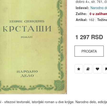
dobro 4+, str. 761, ćir
Izdavač:
Narodno d
Zalihe:
0 u zaliha
Artikal:
162 :
Težin
1 297 RSD
PRODATA
i - vitezovi tevtonski, istorijski roman u dve knjige. Narodno delo, edicija