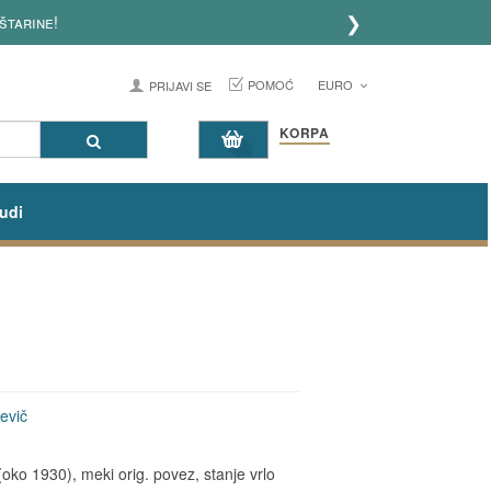
❯
štarine!
POMOĆ
EURO
PRIJAVI SE
KORPA
udi
evič
oko 1930), meki orig. povez, stanje vrlo