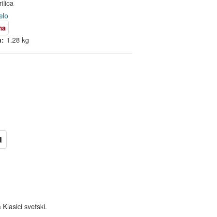
ilica
elo
ma
a:
1.28 kg
 Klasici svetski.