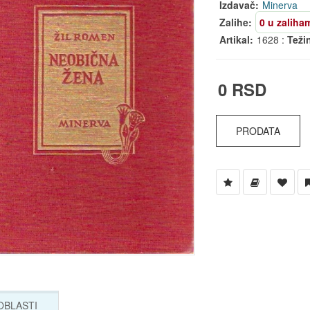
Izdavač:
Minerva
Zalihe:
0 u zaliha
Artikal:
1628 :
Teži
0 RSD
PRODATA
 OBLASTI