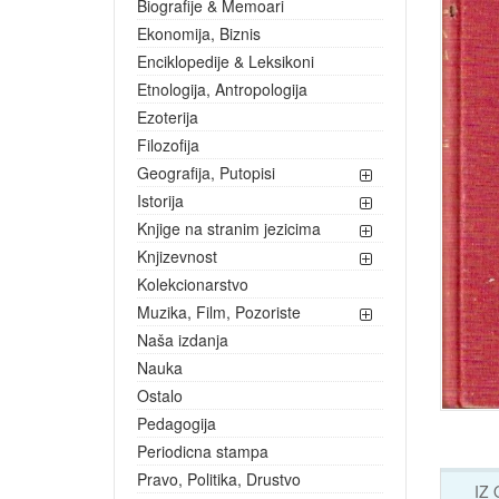
Biografije & Memoari
Ekonomija, Biznis
Enciklopedije & Leksikoni
Etnologija, Antropologija
Ezoterija
Filozofija
Geografija, Putopisi
Istorija
Knjige na stranim jezicima
Knjizevnost
Kolekcionarstvo
Muzika, Film, Pozoriste
Naša izdanja
Nauka
Ostalo
Pedagogija
Periodicna stampa
Pravo, Politika, Drustvo
IZ