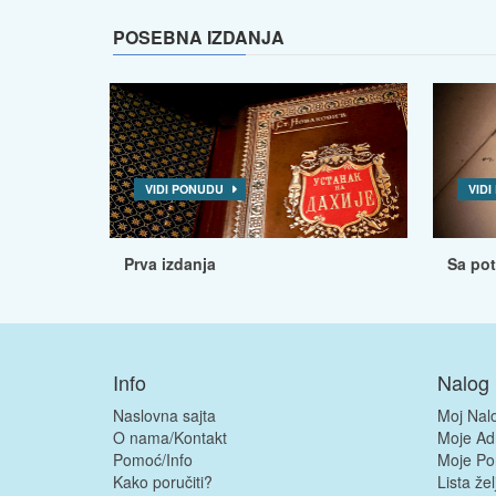
POSEBNA IZDANJA
VIDI PONUDU
VID
Prva izdanja
Sa po
Info
Nalog
Naslovna sajta
Moj Nal
O nama/Kontakt
Moje Ad
Pomoć/Info
Moje Po
Kako poručiti?
Lista žel