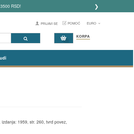
❯
 3500 RSD!
POMOĆ
EURO
PRIJAVI SE
KORPA
udi
 izdanja: 1959, str. 260, tvrd povez,