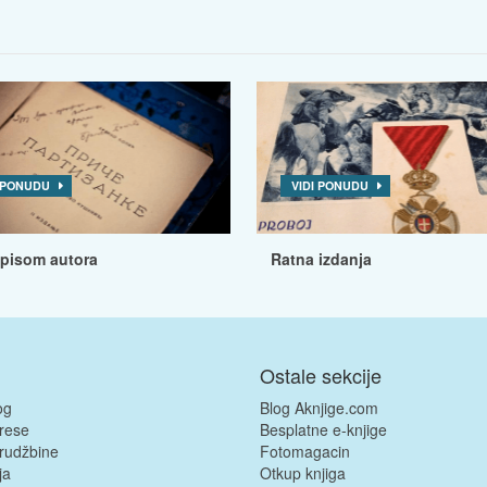
I PONUDU
VIDI PONUDU
tpisom autora
Ratna izdanja
Ostale sekcije
og
Blog Aknjige.com
rese
Besplatne e-knjige
rudžbine
Fotomagacin
ja
Otkup knjiga