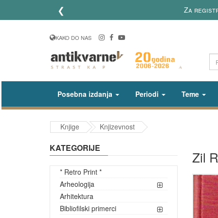
❮
Za regist
KAKO DO NAS
Posebna izdanja
Periodi
Teme
Knjige
Knjizevnost
KATEGORIJE
Zil 
* Retro Print *
Arheologija
Arhitektura
Bibliofilski primerci