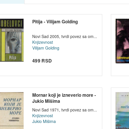
Pitija - Vilijam Golding
Novi Sad 2005, tvrdi povez sa om...
Knjizevnost
Vilijam Golding
499 RSD
Mornar koji je izneverio more -
Jukio Mišima
Novi Sad 1971, tvrdi povez sa om...
Knjizevnost
Jukio Mišima