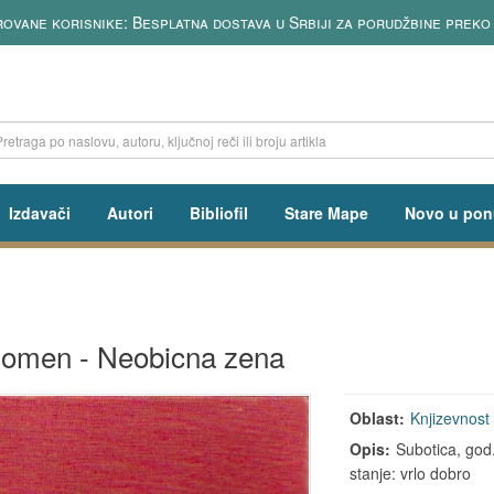
rovane korisnike: Besplatna dostava u Srbiji za porudžbine preko
Izdavači
Autori
Bibliofil
Stare Mape
Novo u pon
Romen - Neobicna zena
Oblast:
Knjizevnost
Opis:
Subotica, god.
stanje: vrlo dobro