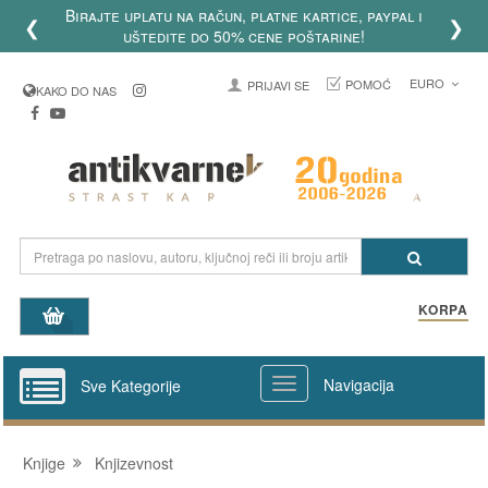
Birajte uplatu na račun, platne kartice, paypal i
❮
❯
uštedite do 50% cene poštarine!
EURO
POMOĆ
PRIJAVI SE
KAKO DO NAS
KORPA
Navigacija
Sve Kategorije
Knjige
Knjizevnost