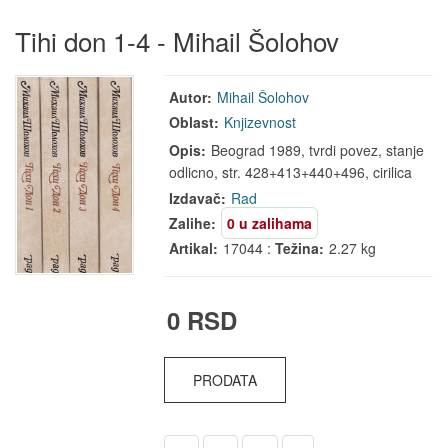
Tihi don 1-4 - Mihail Šolohov
Autor:
Mihail Šolohov
Oblast:
Knjizevnost
Opis:
Beograd 1989, tvrdi povez, stanje
odlicno, str. 428+413+440+496, cirilica
Izdavač:
Rad
Zalihe:
0 u zalihama
Artikal:
17044 :
Težina:
2.27 kg
0 RSD
PRODATA