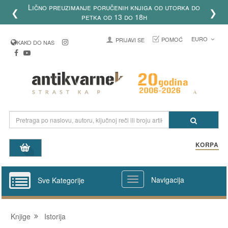
Lično preuzimanje poručenih knjiga od utorka do
❮
❯
petka od 13 do 18h
EURO
POMOĆ
PRIJAVI SE
KAKO DO NAS
KORPA
Navigacija
Sve Kategorije
Knjige
Istorija