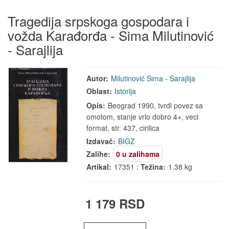
Tragedija srpskoga gospodara i
vožda Karađorđa - Sima Milutinović
- Sarajlija
Autor:
Milutinović Sima - Sarajlija
Oblast:
Istorija
Opis:
Beograd 1990, tvrdi povez sa
omotom, stanje vrlo dobro 4+, veci
format, str. 437, cirilica
Izdavač:
BIGZ
Zalihe:
0 u zalihama
Artikal:
17351 :
Težina:
1.38 kg
1 179 RSD