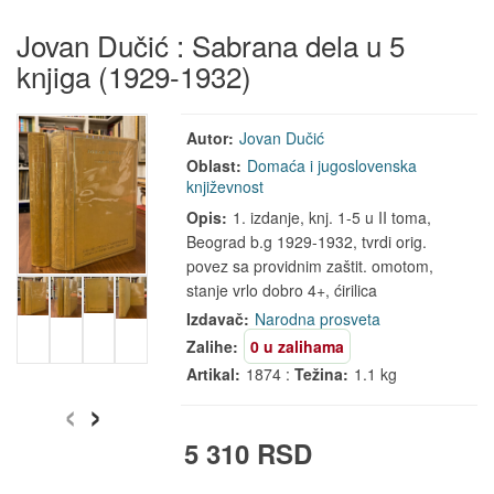
Jovan Dučić : Sabrana dela u 5
knjiga (1929-1932)
Autor:
Jovan Dučić
Oblast:
Domaća i jugoslovenska
književnost
Opis:
1. izdanje, knj. 1-5 u II toma,
Beograd b.g 1929-1932, tvrdi orig.
povez sa providnim zaštit. omotom,
stanje vrlo dobro 4+, ćirilica
Izdavač:
Narodna prosveta
Zalihe:
0 u zalihama
Artikal:
1874 :
Težina:
1.1 kg
‹
›
5 310 RSD