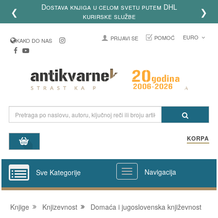
Dostava knjiga u celom svetu putem DHL
❮
❯
kurirske službe
EURO
POMOĆ
PRIJAVI SE
KAKO DO NAS
KORPA
Navigacija
Sve Kategorije
Knjige
Knjizevnost
Domaća i jugoslovenska književnost