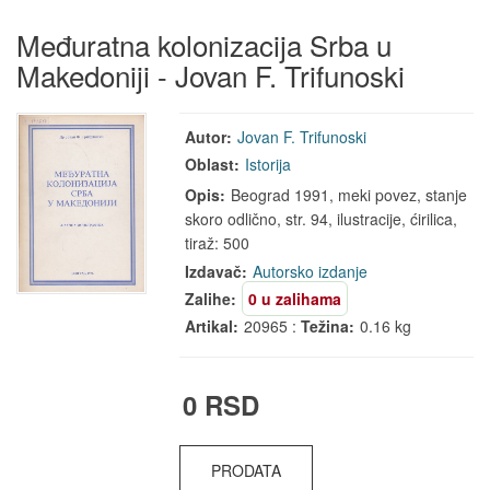
Međuratna kolonizacija Srba u
Makedoniji - Jovan F. Trifunoski
Autor:
Jovan F. Trifunoski
Oblast:
Istorija
Opis:
Beograd 1991, meki povez, stanje
skoro odlično, str. 94, ilustracije, ćirilica,
tiraž: 500
Izdavač:
Autorsko izdanje
Zalihe:
0 u zalihama
Artikal:
20965 :
Težina:
0.16 kg
0 RSD
PRODATA