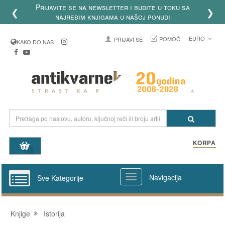
Prijavite se na newsletter i budite u toku sa
❮
❯
najređim knjigama u našoj ponudi
EURO
POMOĆ
PRIJAVI SE
KAKO DO NAS
KORPA
Navigacija
Sve Kategorije
Knjige
Istorija