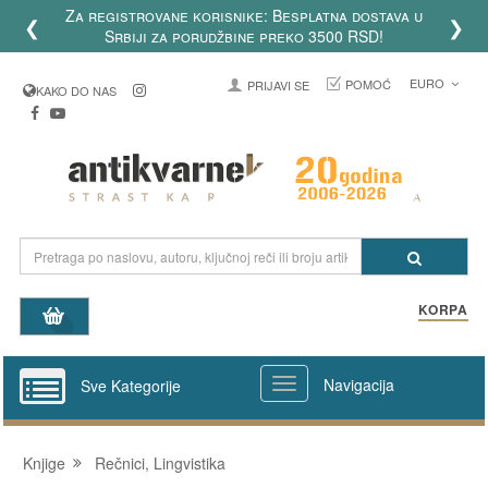
Za registrovane korisnike: Besplatna dostava u
❮
❯
Srbiji za porudžbine preko 3500 RSD!
EURO
POMOĆ
PRIJAVI SE
KAKO DO NAS
KORPA
Navigacija
Sve Kategorije
Knjige
Rečnici, Lingvistika