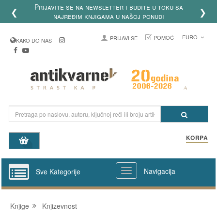
Prijavite se na newsletter i budite u toku sa
❮
❯
najređim knjigama u našoj ponudi
EURO
POMOĆ
PRIJAVI SE
KAKO DO NAS
KORPA
Navigacija
Sve Kategorije
Knjige
Knjizevnost