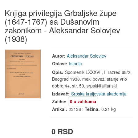
Knjiga privilegija Grbaljske župe
(1647-1767) sa Dušanovim
zakonikom - Aleksandar Solovjev
(1938)
Autor:
Aleksandar Solovjev
Oblast:
Istorija
Opis:
Spomenik LXXXVII, II razred 68/2,
Beograd 1938, meki povez, stanje vrlo
dobro 4+, str. 59, srpski/italijanski
Izdavač:
Srpska kraljevska akademija
Zalihe:
0 u zalihama
Artikal:
23136 :
Težina:
0.21 kg
0 RSD