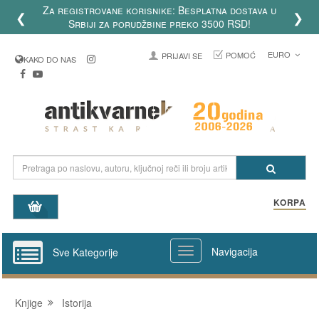
Za registrovane korisnike: Besplatna dostava u
❮
❯
Srbiji za porudžbine preko 3500 RSD!
EURO
POMOĆ
PRIJAVI SE
KAKO DO NAS
KORPA
Navigacija
Sve Kategorije
Knjige
Istorija