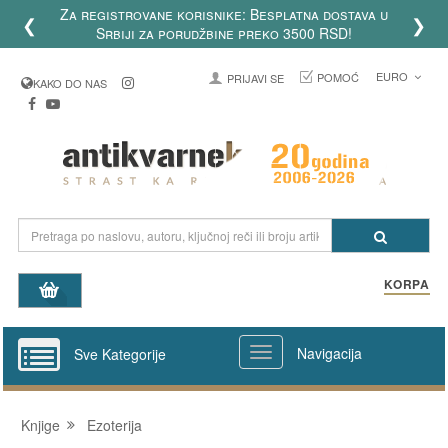
Za registrovane korisnike: Besplatna dostava u
❮
❯
Srbiji za porudžbine preko 3500 RSD!
EURO
POMOĆ
PRIJAVI SE
KAKO DO NAS
KORPA
Navigacija
Sve Kategorije
Knjige
Ezoterija