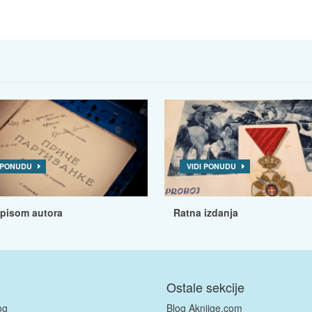
I PONUDU
VIDI PONUDU
tpisom autora
Ratna izdanja
Ostale sekcije
og
Blog Aknjige.com