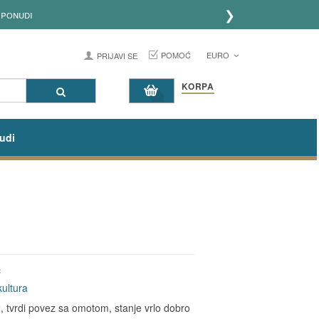
❯
 ponudi
POMOĆ
EURO
PRIJAVI SE
KORPA
udi
ć
kultura
 tvrdi povez sa omotom, stanje vrlo dobro