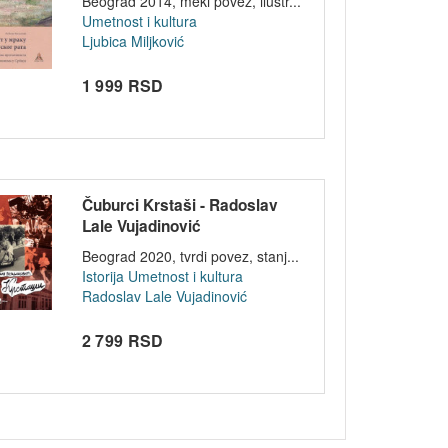
Beograd 2014, meki povez, ilustr...
Umetnost i kultura
Ljubica Miljković
1 999 RSD
Čuburci Krstaši - Radoslav
Lale Vujadinović
Beograd 2020, tvrdi povez, stanj...
Istorija
Umetnost i kultura
Radoslav Lale Vujadinović
2 799 RSD