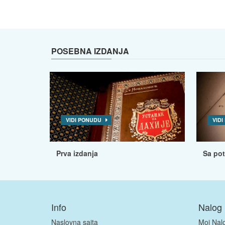
POSEBNA IZDANJA
VIDI PONUDU
VID
Prva izdanja
Sa po
Info
Nalog
Naslovna sajta
Moj Nal