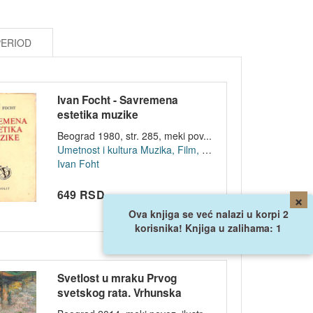
PERIOD
Ivan Focht - Savremena
estetika muzike
Beograd 1980, str. 285, meki pov...
Umetnost i kultura
Muzika, Film, Pozoriste
Ivan Foht
649 RSD
×
Ova knjiga se već nalazi u korpi 2
korisnika! Knjiga u zalihama: 1
Svetlost u mraku Prvog
svetskog rata. Vrhunska
ostvarenja pr...