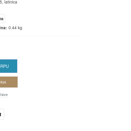
5, latinica
ma
ina:
0.44 kg
ORPU
INA
stave