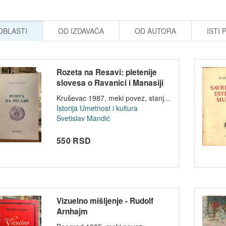
 OBLASTI
OD IZDAVAČA
OD AUTORA
ISTI 
Rozeta na Resavi: pletenije
slovesa o Ravanici i Manasiji
-...
Kruševac 1987, meki povez, stanj...
Istorija
Umetnost i kultura
Svetislav Mandić
550 RSD
Vizuelno mišljenje - Rudolf
Arnhajm