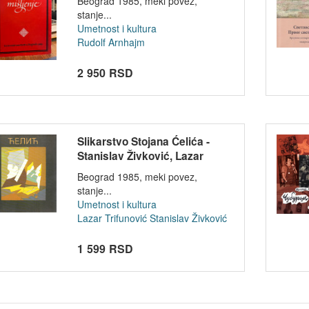
Beograd 1985, meki povez,
stanje...
Umetnost i kultura
Rudolf Arnhajm
2 950 RSD
Slikarstvo Stojana Ćelića -
Stanislav Živković, Lazar
Trifun...
Beograd 1985, meki povez,
stanje...
Umetnost i kultura
Lazar Trifunović
Stanislav Živković
1 599 RSD