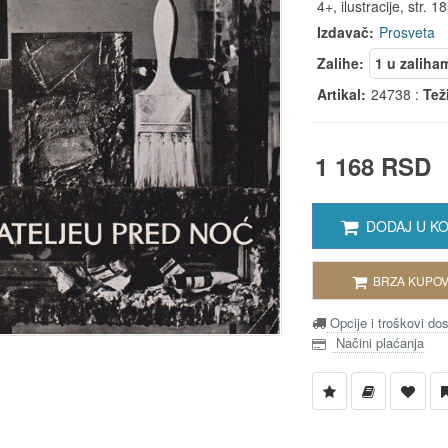
4+, ilustracije, str. 18
Izdavač:
Prosveta
Zalihe:
1 u zaliha
Artikal:
24738 :
Tež
1 168 RSD
DODAJ U K
BRZA KUPOV
Opcije i troškovi do
Načini plaćanja