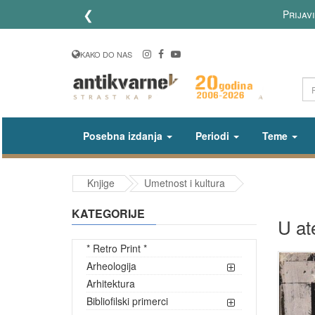
❮
Prijav
KAKO DO NAS
Posebna izdanja
Periodi
Teme
Knjige
Umetnost i kultura
KATEGORIJE
U at
* Retro Print *
Arheologija
Arhitektura
Bibliofilski primerci