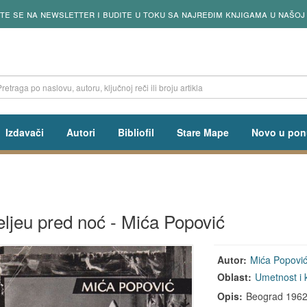
ite se na newsletter i budite u toku sa najređim knjigama u našoj
Izdavači
Autori
Bibliofil
Stare Mape
Novo u pon
eljeu pred noć - Mića Popović
Autor:
Mića Popovi
Oblast:
Umetnost i 
Opis:
Beograd 1962,