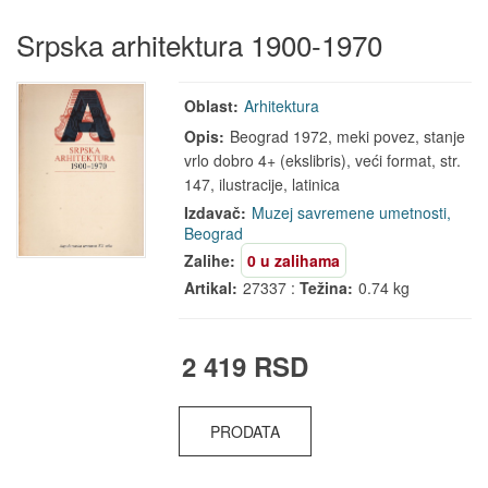
Srpska arhitektura 1900-1970
Oblast:
Arhitektura
Opis:
Beograd 1972, meki povez, stanje
vrlo dobro 4+ (ekslibris), veći format, str.
147, ilustracije, latinica
Izdavač:
Muzej savremene umetnosti,
Beograd
Zalihe:
0 u zalihama
Artikal:
27337 :
Težina:
0.74 kg
2 419 RSD
PRODATA