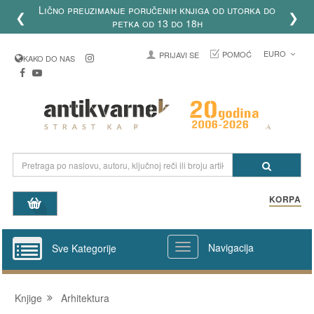
Lično preuzimanje poručenih knjiga od utorka do
❮
❯
petka od 13 do 18h
EURO
POMOĆ
PRIJAVI SE
KAKO DO NAS
KORPA
Navigacija
Sve Kategorije
Knjige
Arhitektura