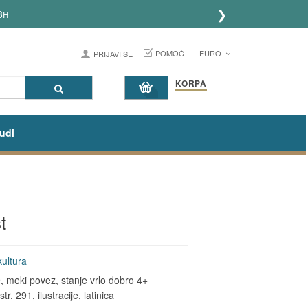
❯
h
POMOĆ
EURO
PRIJAVI SE
KORPA
udi
t
kultura
 meki povez, stanje vrlo dobro 4+
tr. 291, ilustracije, latinica