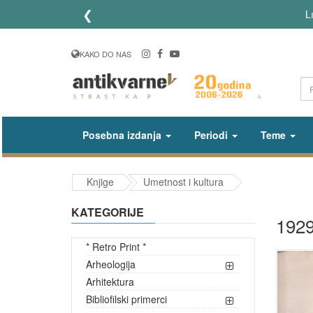
❮
Li
KAKO DO NAS
Posebna izdanja
Periodi
Teme
Knjige
Umetnost i kultura
KATEGORIJE
1929
* Retro Print *
Arheologija
Arhitektura
Bibliofilski primerci