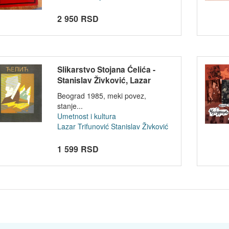
2 950 RSD
Slikarstvo Stojana Ćelića -
Stanislav Živković, Lazar
Trifun...
Beograd 1985, meki povez,
stanje...
Umetnost i kultura
Lazar Trifunović
Stanislav Živković
1 599 RSD