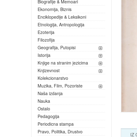
Biografije & Memoari
Ekonomija, Biznis
Enciklopedije & Leksikoni
Etnologija, Antropologija
Ezoterija
Filozofija
Geografija, Putopisi
Istorija
Knjige na stranim jezicima
Knjizevnost
Kolekcionarstvo
Muzika, Film, Pozoriste
Naša izdanja
Nauka
Ostalo
Pedagogija
Periodicna stampa
Pravo, Politika, Drustvo
IZ