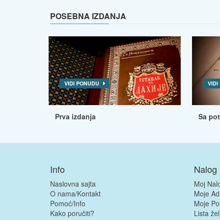
POSEBNA IZDANJA
VIDI PONUDU
VID
Prva izdanja
Sa po
Info
Nalog
Naslovna sajta
Moj Nal
O nama/Kontakt
Moje Ad
Pomoć/Info
Moje Po
Kako poručiti?
Lista žel