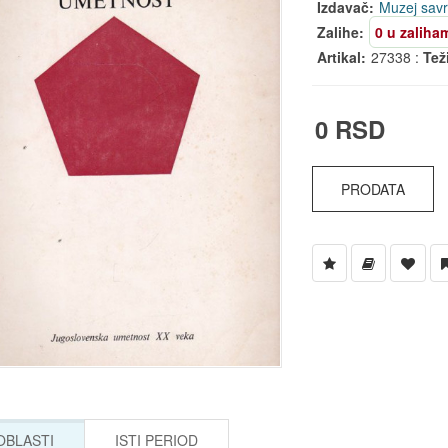
Izdavač:
Muzej sav
Zalihe:
0 u zaliha
Artikal:
27338 :
Tež
0 RSD
PRODATA
 OBLASTI
ISTI PERIOD