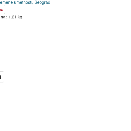
remene umetnosti, Beograd
ma
ina:
1.21 kg