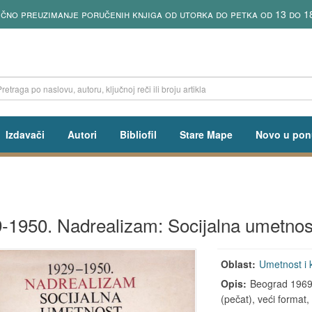
čno preuzimanje poručenih knjiga od utorka do petka od 13 do 18
Izdavači
Autori
Bibliofil
Stare Mape
Novo u pon
-1950. Nadrealizam: Socijalna umetnos
Oblast:
Umetnost i 
Opis:
Beograd 1969,
(pečat), veći format, s