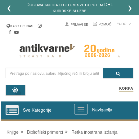
Dostava knjiga u celom svetu putem DHL
❮
❯
kurirske službe
EURO
POMOĆ
PRIJAVI SE
KAKO DO NAS
KORPA
Navigacija
Sve Kategorije
Knjige
Bibliofilski primerci
Retka inostrana izdanja