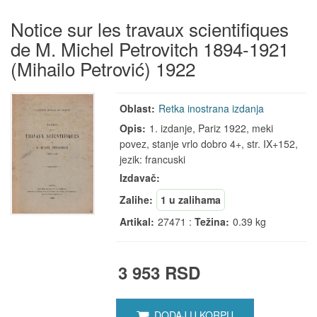
Notice sur les travaux scientifiques
de M. Michel Petrovitch 1894-1921
(Mihailo Petrović) 1922
Oblast:
Retka inostrana izdanja
Opis:
1. izdanje, Pariz 1922, meki
povez, stanje vrlo dobro 4+, str. IX+152,
jezik: francuski
Izdavač:
Zalihe:
1 u zalihama
Artikal:
27471 :
Težina:
0.39 kg
3 953 RSD
DODAJ U KORPU