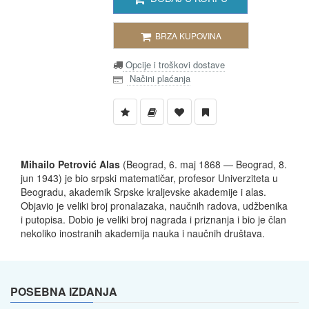
BRZA KUPOVINA
Opcije i troškovi dostave
Načini plaćanja
Mihailo Petrović Alas
(Beograd, 6. maj 1868 — Beograd, 8.
jun 1943) je bio srpski matematičar, profesor Univerziteta u
Beogradu, akademik Srpske kraljevske akademije i alas.
Objavio je veliki broj pronalazaka, naučnih radova, udžbenika
i putopisa. Dobio je veliki broj nagrada i priznanja i bio je član
nekoliko inostranih akademija nauka i naučnih društava.
POSEBNA IZDANJA