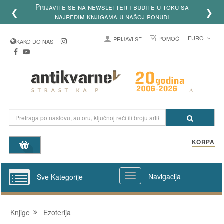
Prijavite se na newsletter i budite u toku sa
❮
❯
najređim knjigama u našoj ponudi
EURO
POMOĆ
PRIJAVI SE
KAKO DO NAS
KORPA
Navigacija
Sve Kategorije
Knjige
Ezoterija