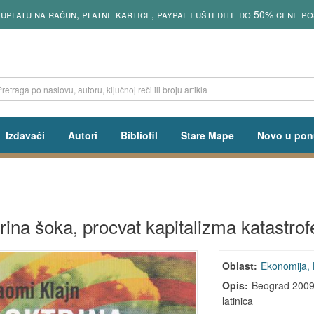
latu na račun, platne kartice, paypal i uštedite do 50% cene pošta
Izdavači
Autori
Bibliofil
Stare Mape
Novo u pon
rina šoka, procvat kapitalizma katastrof
Oblast:
Ekonomija, 
Opis:
Beograd 2009, 
latinica