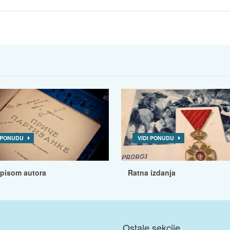
I PONUDU
VIDI PONUDU
tpisom autora
Ratna izdanja
Ostale sekcije