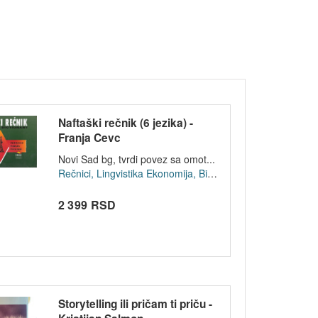
Naftaški rečnik (6 jezika) -
Franja Cevc
Novi Sad bg, tvrdi povez sa omot...
Rečnici, Lingvistika
Ekonomija, Biznis
2 399 RSD
Storytelling ili pričam ti priču -