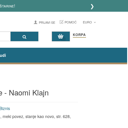
❯
rine!
POMOĆ
EURO
PRIJAVI SE
KORPA
udi
e - Naomi Klajn
Biznis
meki povez, stanje kao novo, str. 628,