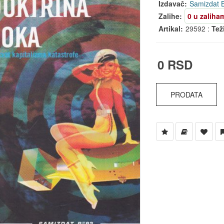
Izdavač:
Samizdat 
Zalihe:
0 u zaliha
Artikal:
29592 :
Tež
0 RSD
PRODATA