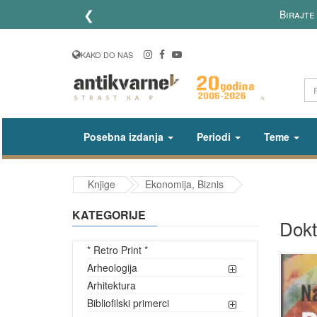
❮
Birajte up
KAKO DO NAS
Posebna izdanja
Periodi
Teme
Knjige
Ekonomija, Biznis
KATEGORIJE
Dokt
* Retro Print *
Arheologija
Arhitektura
Bibliofilski primerci