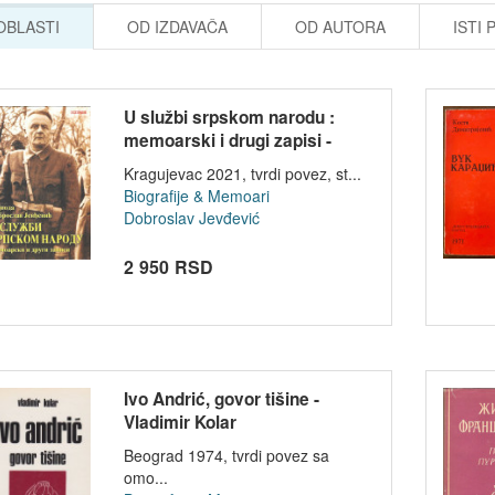
 OBLASTI
OD IZDAVAČA
OD AUTORA
ISTI 
U službi srpskom narodu :
memoarski i drugi zapisi -
Vojvoda...
Kragujevac 2021, tvrdi povez, st...
Biografije & Memoari
Dobroslav Jevđević
2 950 RSD
Ivo Andrić, govor tišine -
Vladimir Kolar
Beograd 1974, tvrdi povez sa
omo...