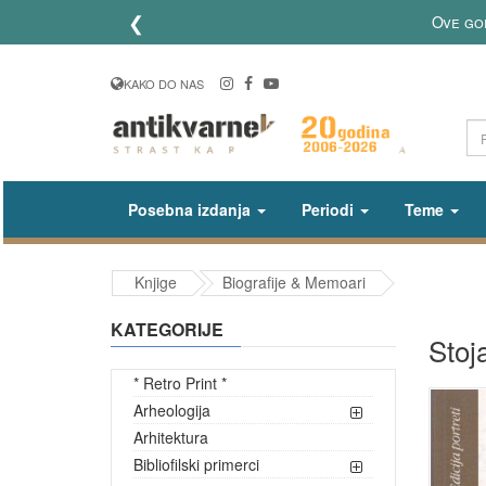
❮
Ove god
KAKO DO NAS
Posebna izdanja
Periodi
Teme
Knjige
Biografije & Memoari
KATEGORIJE
Stoj
* Retro Print *
Arheologija
Arhitektura
Bibliofilski primerci