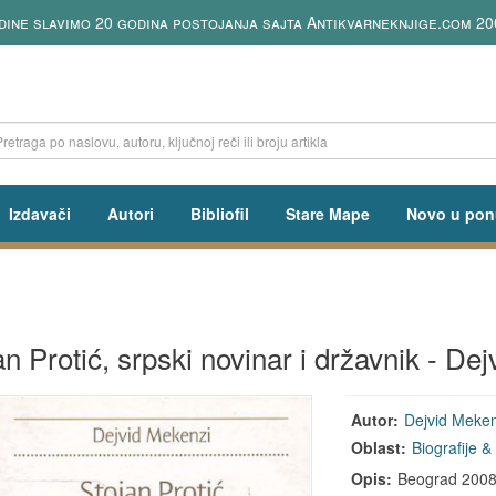
ine slavimo 20 godina postojanja sajta Antikvarneknjige.com 20
Izdavači
Autori
Bibliofil
Stare Mape
Novo u pon
an Protić, srpski novinar i državnik - De
Autor:
Dejvid Meken
Oblast:
Biografije 
Opis:
Beograd 2008, 