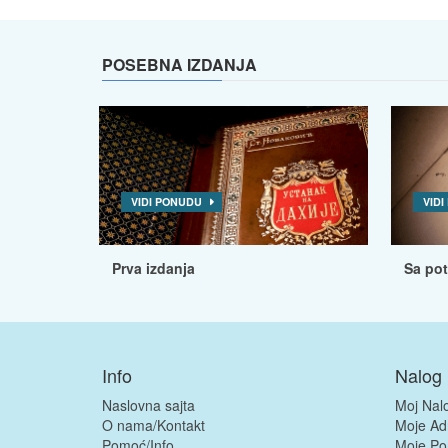
POSEBNA IZDANJA
VIDI PONUDU
VID
Prva izdanja
Sa po
Info
Nalog
Naslovna sajta
Moj Nal
O nama/Kontakt
Moje Ad
Pomoć/Info
Moje Po