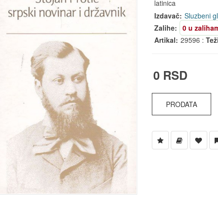
latinica
Izdavač:
Sluzbeni g
Zalihe:
0 u zaliha
Artikal:
29596 :
Tež
0 RSD
PRODATA