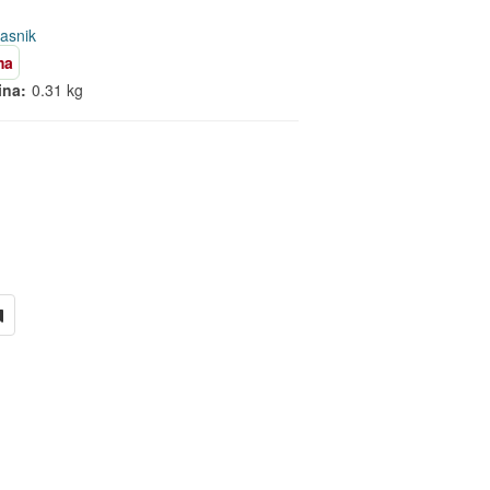
lasnik
ma
ina:
0.31 kg