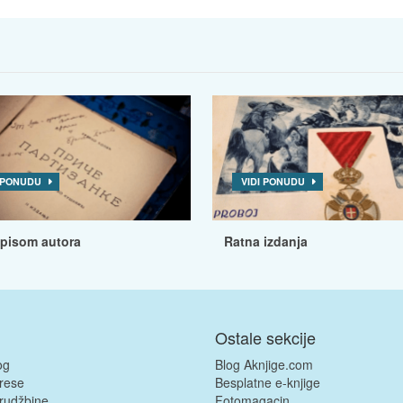
I PONUDU
VIDI PONUDU
tpisom autora
Ratna izdanja
Ostale sekcije
og
Blog Aknjige.com
rese
Besplatne e-knjige
rudžbine
Fotomagacin