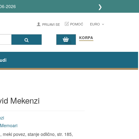
❯
06-2026
POMOĆ
EURO
PRIJAVI SE
KORPA
udi
jvid Mekenzi
zi
& Memoari
meki povez, stanje odlično, str. 185,