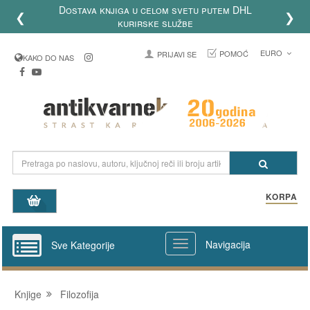
Dostava knjiga u celom svetu putem DHL
❮
❯
kurirske službe
EURO
POMOĆ
PRIJAVI SE
KAKO DO NAS
KORPA
Navigacija
Sve Kategorije
Knjige
Filozofija