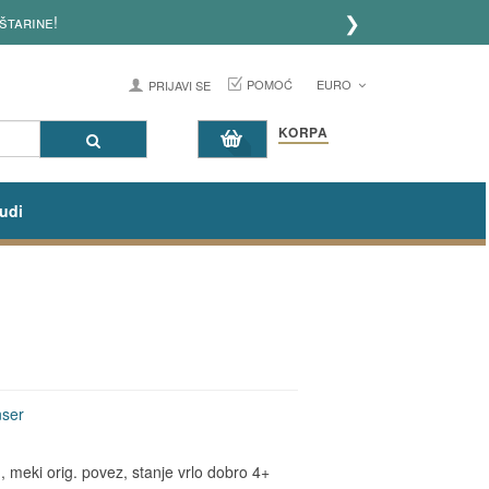
❯
ine!
POMOĆ
EURO
PRIJAVI SE
KORPA
udi
nser
meki orig. povez, stanje vrlo dobro 4+