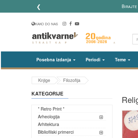
❮
Birajte upla
KAKO DO NAS
Posebna izdanja
Periodi
Teme
Knjige
Filozofija
KATEGORIJE
Reli
* Retro Print *
Arheologija
Arhitektura
Bibliofilski primerci