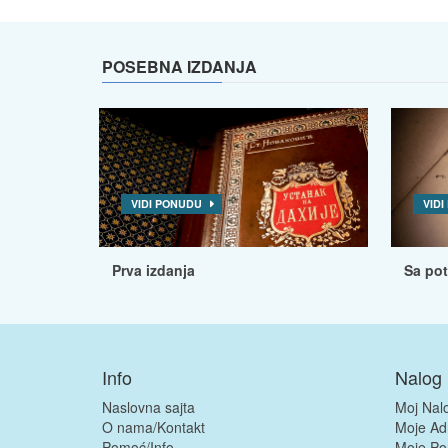
POSEBNA IZDANJA
VIDI PONUDU
VID
Prva izdanja
Sa po
Info
Nalog
Naslovna sajta
Moj Nal
O nama/Kontakt
Moje Ad
Pomoć/Info
Moje Po