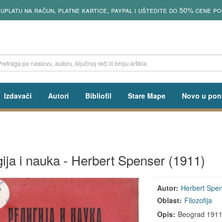
tu na račun, platne kartice, paypal i uštedite do 50% cene poštar
Izdavači
Autori
Bibliofil
Stare Mape
Novo u pon
gija i nauka - Herbert Spenser (1911)
Autor:
Herbert Spe
Oblast:
Filozofija
Opis:
Beograd 1911, 