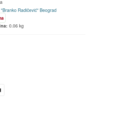
ca
 "Branko Radičević" Beograd
ma
ina:
0.06 kg