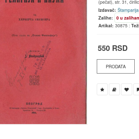
(pečat), str. 31, ćirili
Izdavač:
Štamparija
Zalihe:
0 u zaliha
Artikal:
30875 :
Tež
550 RSD
PRODATA