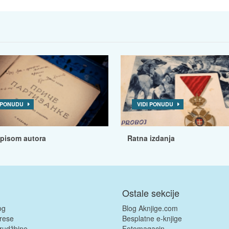
I PONUDU
VIDI PONUDU
tpisom autora
Ratna izdanja
Ostale sekcije
og
Blog Aknjige.com
rese
Besplatne e-knjige
rudžbine
Fotomagacin