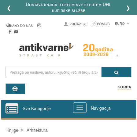
Dostava knjiga u celom svetu putem DHL
❮
❯
kurirske službe
EURO
POMOĆ
PRIJAVI SE
KAKO DO NAS
KORPA
Navigacija
Sve Kategorije
Knjige
Arhitektura