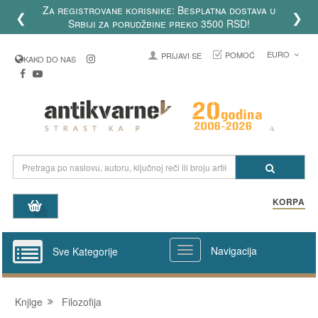
Za registrovane korisnike: Besplatna dostava u
❮
❯
Srbiji za porudžbine preko 3500 RSD!
EURO
POMOĆ
PRIJAVI SE
KAKO DO NAS
KORPA
Navigacija
Sve Kategorije
Knjige
Filozofija