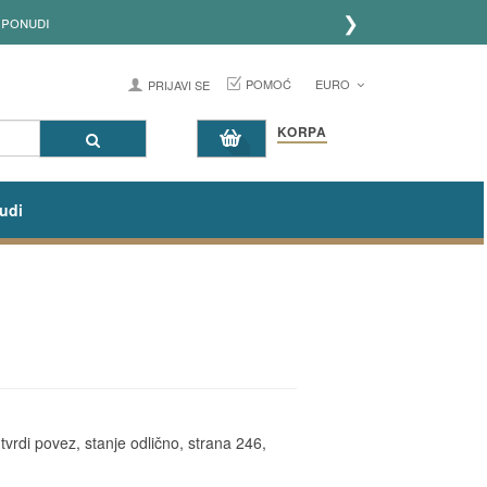
❯
 ponudi
POMOĆ
EURO
PRIJAVI SE
KORPA
udi
vrdi povez, stanje odlično, strana 246,