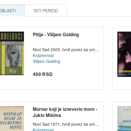
 OBLASTI
ISTI PERIOD
Pitija - Vilijam Golding
Novi Sad 2005, tvrdi povez sa om...
Knjizevnost
Vilijam Golding
499 RSD
Mornar koji je izneverio more -
Jukio Mišima
Novi Sad 1971, tvrdi povez sa om...
Knjizevnost