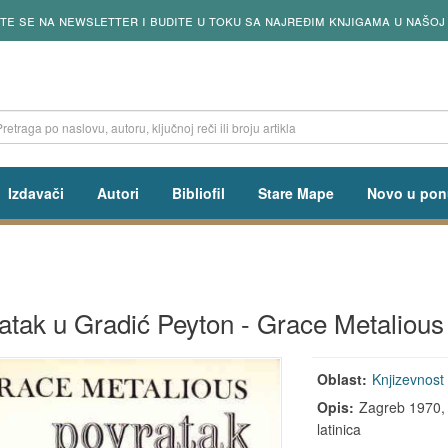
ite se na newsletter i budite u toku sa najređim knjigama u našoj
Izdavači
Autori
Bibliofil
Stare Mape
Novo u pon
atak u Gradić Peyton - Grace Metalious
Oblast:
Knjizevnost
Opis:
Zagreb 1970, t
latinica