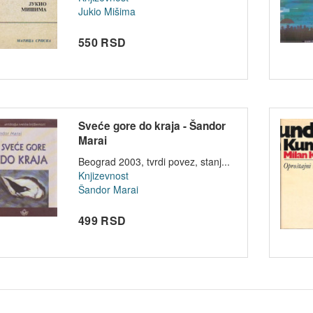
Jukio Mišima
550 RSD
Sveće gore do kraja - Šandor
Marai
Beograd 2003, tvrdi povez, stanj...
Knjizevnost
Šandor Marai
499 RSD