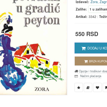
Izdavač:
Zora, Zag
Zalihe:
1 u zaliha
Artikal:
3342 :
Teži
550 RSD
DODAJ U K
BRZA KUPOV
Opcije i troškovi do
Načini plaćanja