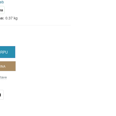
reb
ma
na:
0.37 kg
ORPU
INA
stave