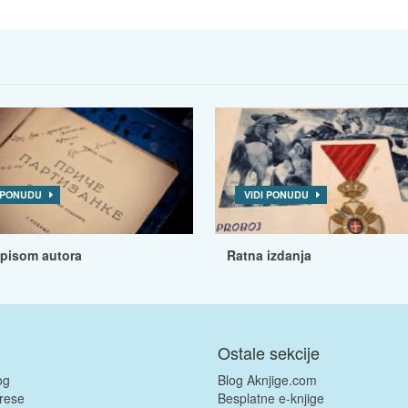
I PONUDU
VIDI PONUDU
tpisom autora
Ratna izdanja
Ostale sekcije
og
Blog Aknjige.com
rese
Besplatne e-knjige