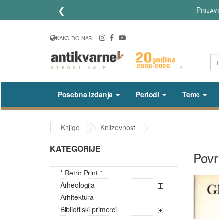
❮
Prijav
KAKO DO NAS
Posebna izdanja
Periodi
Teme
Knjige
Knjizevnost
KATEGORIJE
Povr
* Retro Print *
Arheologija
Arhitektura
Bibliofilski primerci