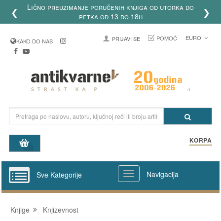
Lično preuzimanje poručenih knjiga od utorka do
❮
❯
petka od 13 do 18h
EURO
POMOĆ
PRIJAVI SE
KAKO DO NAS
KORPA
Navigacija
Sve Kategorije
Knjige
Knjizevnost