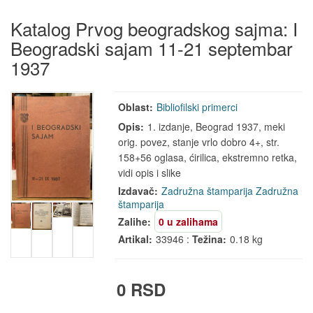
Katalog Prvog beogradskog sajma: I
Beogradski sajam 11-21 septembar
1937
Oblast:
Bibliofilski primerci
Opis:
1. izdanje, Beograd 1937, meki
orig. povez, stanje vrlo dobro 4+, str.
158+56 oglasa, ćirilica, ekstremno retka,
vidi opis i slike
Izdavač:
Zadružna štamparija
Zadružna
štamparija
Zalihe:
0 u zalihama
Artikal:
33946 :
Težina:
0.18 kg
0 RSD