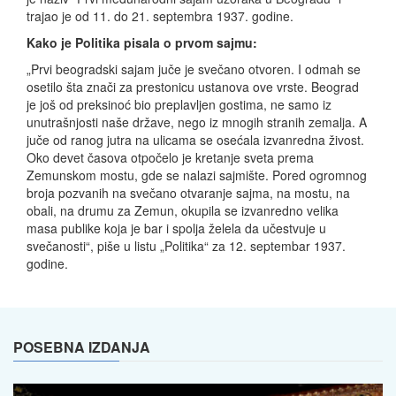
trajao je od 11. do 21. septembra 1937. godine.
Kako je Politika pisala o prvom sajmu:
„Prvi beogradski sajam juče je svečano otvoren. I odmah se
osetilo šta znači za prestonicu ustanova ove vrste. Beograd
je još od preksinoć bio preplavljen gostima, ne samo iz
unutrašnjosti naše države, nego iz mnogih stranih zemalja. A
juče od ranog jutra na ulicama se osećala izvanredna živost.
Oko devet časova otpočelo je kretanje sveta prema
Zemunskom mostu, gde se nalazi sajmište. Pored ogromnog
broja pozvanih na svečano otvaranje sajma, na mostu, na
obali, na drumu za Zemun, okupila se izvanredno velika
masa publike koja je bar i spolja želela da učestvuje u
svečanosti“, piše u listu „Politika“ za 12. septembar 1937.
godine.
POSEBNA IZDANJA