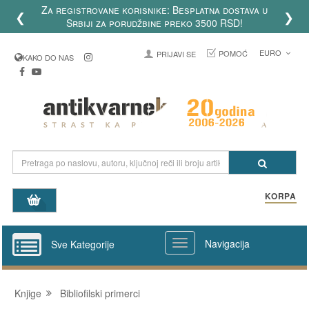
Za registrovane korisnike: Besplatna dostava u
❮
❯
Srbiji za porudžbine preko 3500 RSD!
EURO
POMOĆ
PRIJAVI SE
KAKO DO NAS
KORPA
Navigacija
Sve Kategorije
Knjige
Bibliofilski primerci