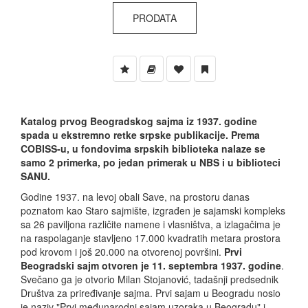
PRODATA
Katalog prvog Beogradskog sajma iz 1937. godine
spada u ekstremno retke srpske publikacije. Prema
COBISS-u, u fondovima srpskih biblioteka nalaze se
samo 2 primerka, po jedan primerak u NBS i u biblioteci
SANU.
Godine 1937. na levoj obali Save, na prostoru danas
poznatom kao Staro sajmište, izgrađen je sajamski kompleks
sa 26 paviljona različite namene i vlasništva, a izlagačima je
na raspolaganje stavljeno 17.000 kvadratih metara prostora
pod krovom i još 20.000 na otvorenoj površini.
Prvi
Beogradski sajm otvoren je 11. septembra 1937. godine
.
Svečano ga je otvorio Milan Stojanović, tadašnji predsednik
Društva za priređivanje sajma. Prvi sajam u Beogradu nosio
je naziv "Prvi međunarodni sajam uzoraka u Beogradu" i