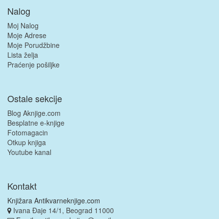
Nalog
Moj Nalog
Moje Adrese
Moje Porudžbine
Lista želja
Praćenje pošiljke
Ostale sekcije
Blog Aknjige.com
Besplatne e-knjige
Fotomagacin
Otkup knjiga
Youtube kanal
Kontakt
Knjižara Antikvarneknjige.com
Ivana Đaje 14/1, Beograd 11000