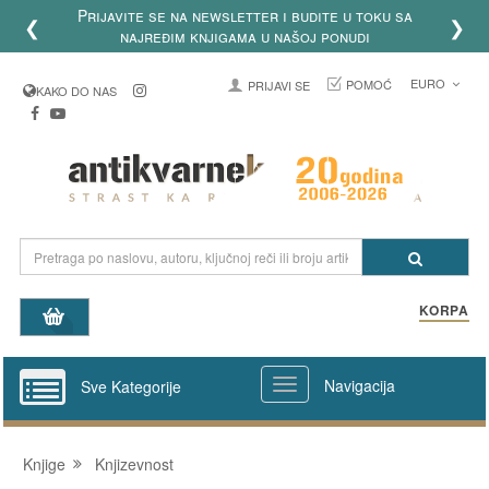
Prijavite se na newsletter i budite u toku sa
❮
❯
najređim knjigama u našoj ponudi
EURO
POMOĆ
PRIJAVI SE
KAKO DO NAS
KORPA
Navigacija
Sve Kategorije
Knjige
Knjizevnost