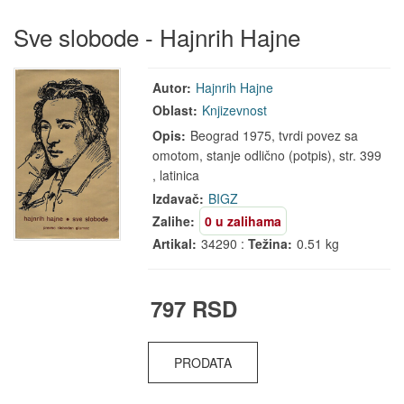
Sve slobode - Hajnrih Hajne
Autor:
Hajnrih Hajne
Oblast:
Knjizevnost
Opis:
Beograd 1975, tvrdi povez sa
omotom, stanje odlično (potpis), str. 399
, latinica
Izdavač:
BIGZ
Zalihe:
0 u zalihama
Artikal:
34290 :
Težina:
0.51 kg
797 RSD
PRODATA